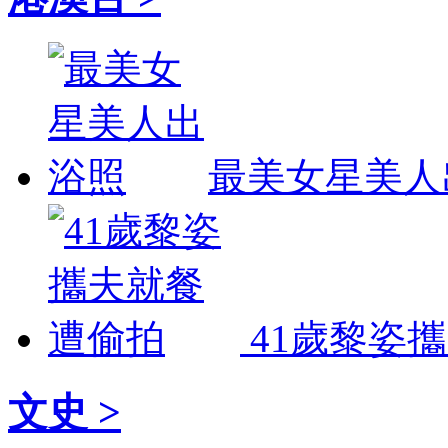
最美女星美人
41歲黎姿
文史 >