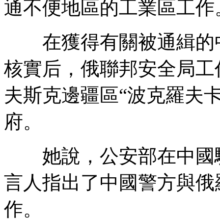
通不便地區的工業區工作
在獲得有關被通緝的中
核實后，俄聯邦安全局工
夫斯克邊疆區“波克羅夫卡
府。
她說，公安部在中國駐
言人指出了中國警方與俄
作。