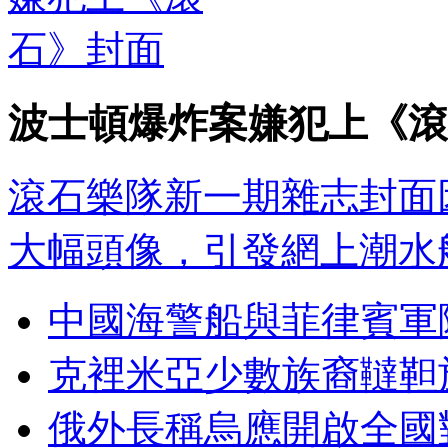
波士頓爆炸案嫌犯上《滾
滾石樂隊新一期雜志封面
大幅頭像，引發網上潮水
中國海警船與菲律賓軍
克裡米亞少數族裔韃靼
俄外長稱烏應開啟全國