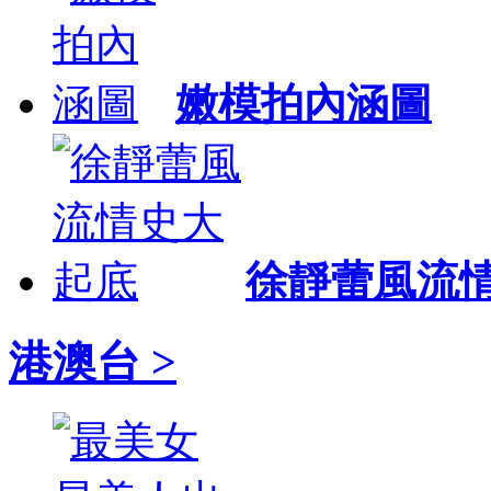
嫩模拍內涵圖
徐靜蕾風流
港澳台 >