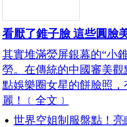
看厭了錐子臉 這些圓臉
其實堆滿熒屏銀幕的“小
勞。在傳統的中國審美觀
點娛樂圈女星的餅臉照，
麗！
﹝全文﹞
世界空姐制服盤點！亮