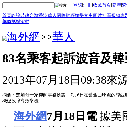
登錄
|
注冊
|
收藏首頁
|
簡體
|
繁
首頁
評論
時政
台灣
香港
華人
國際
財經
娛樂
文史
圖片
社區
視頻
專
華商
紙媒
滾動
海外網
>>
華人
83名乘客起訴波音及韓
2013年07月18日09:38
來
摘要：芝加哥一家律師事務所說，7月6日在舊金山墜毀的韓亞航
機械故障導致墜機。
海外網
7月18日電
據美