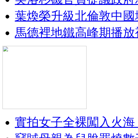
葉煥榮升級北倫敦中國
馬德裡地鐵高峰期播放
實拍女子全裸闖入火海