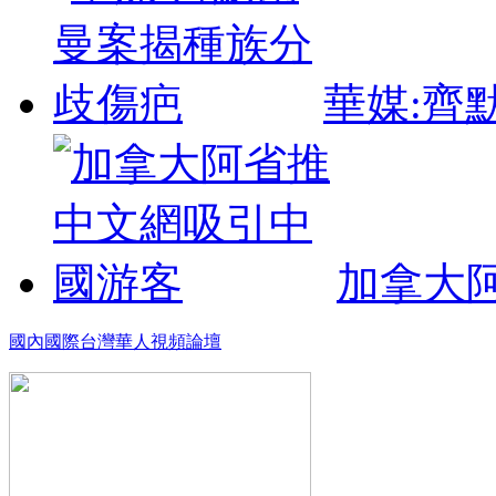
華媒:齊
加拿大
國內
國際
台灣
華人
視頻
論壇