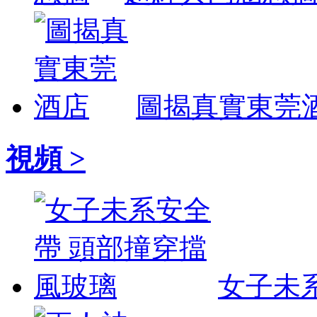
圖揭真實東莞
視頻 >
女子未