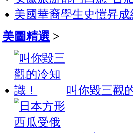
美國華裔學生史愷昇成
美圖精選
>
叫你毀三觀