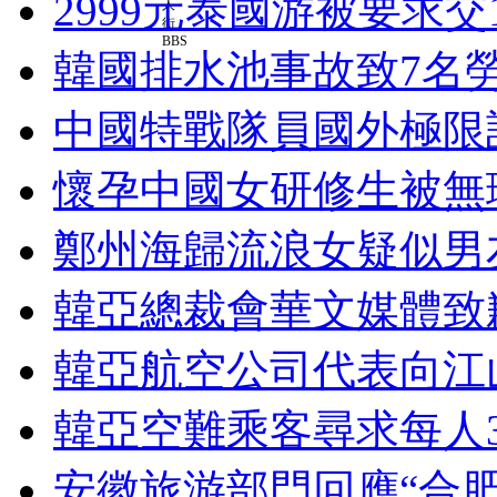
2999元泰國游被要求交
韓國排水池事故致7名勞
中國特戰隊員國外極限
懷孕中國女研修生被無
鄭州海歸流浪女疑似男
韓亞總裁會華文媒體致
韓亞航空公司代表向江
韓亞空難乘客尋求每人3
安徽旅游部門回應“合