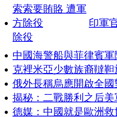
印軍
除役
中國海警船與菲律賓軍
克裡米亞少數族裔韃靼
俄外長稱烏應開啟全國
揭秘：二戰勝利之后美
德媒：中國就是歐洲救