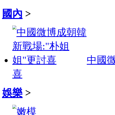
國內
>
中國微
喜
娛樂
>