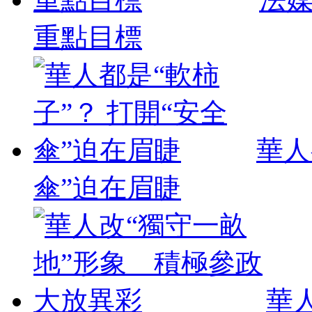
重點目標
華人
傘”迫在眉睫
華