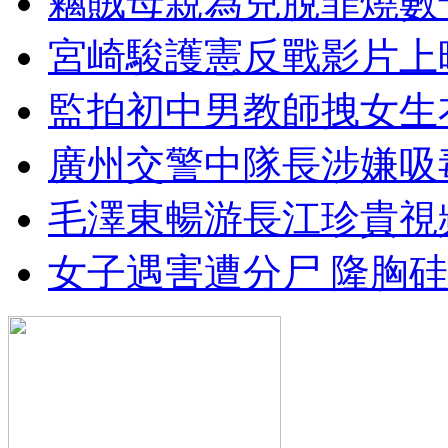
竊賊母親為兒脫罪燒數
宮崎駿護憲反戰影片上
監拍初中男教師拽女生
廣州交警中隊長涉嫌吸
毛澤東暢游長江珍貴視
女子遇害遭分尸 隆胸