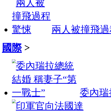
兩人被撞飛過
國際
>
委內瑞