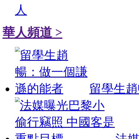
人
華人頻道 >
留學生趙
法媒