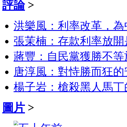
評論
>
洪樂風：利率改革，為
張茉楠：存款利率放開
蔣豐：自民黨獲勝不等
唐淳風：對恃勝而狂的
楊子岩：槍殺黑人馬丁
圖片
>