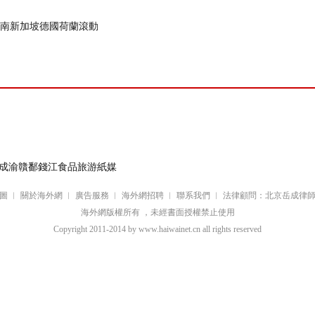
南
新加坡
德國
荷蘭
滾動
成渝
贛鄱
錢江
食品
旅游
紙媒
圖
︱
關於海外網
︱
廣告服務
︱
海外網招聘
︱
聯系我們
︱
法律顧問：北京岳成律
海外網版權所有 ，未經書面授權禁止使用
Copyright
2011-2014 by www.haiwainet.cn all rights reserved