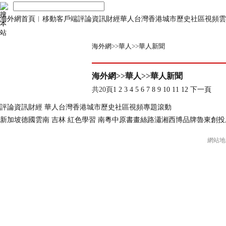
海外網首頁
︱
移動客戶端
評論
資訊
財經
華人
台灣
香港
城市
歷史
社區
視頻
雲
海外網
>>
華人
>>
華人新聞
海外網
>>
華人
>>
華人新聞
共20頁
1
2
3
4
5
6
7
8
9
10
11
12
下一頁
評論
資訊
財經
華人
台灣
香港
城市
歷史
社區
視頻
專題
滾動
新加坡
德國
雲南
吉林
紅色
學習
南粵
中原
書畫
絲路
瀟湘
西博
品牌
魯東
創投
網站地