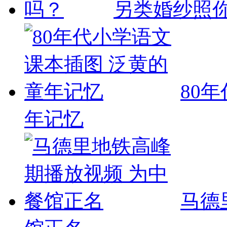
另类婚纱照
80
年记忆
马德