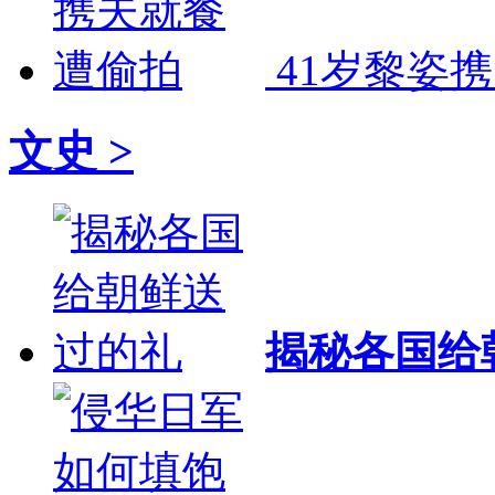
41岁黎姿
文史 >
揭秘各国给