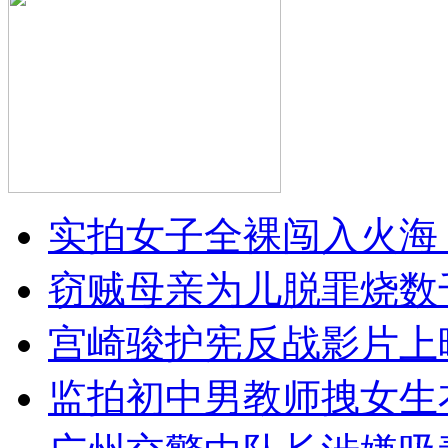
实拍女子全裸闯入火海
窃贼母亲为儿脱罪烧数
宫崎骏护宪反战影片上
监拍初中男教师拽女生