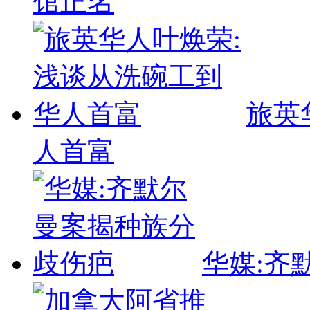
馆正名
旅英
人首富
华媒:齐