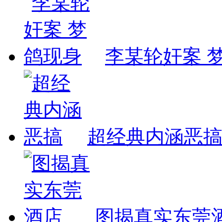
李某轮奸案 
超经典内涵恶
图揭真实东莞