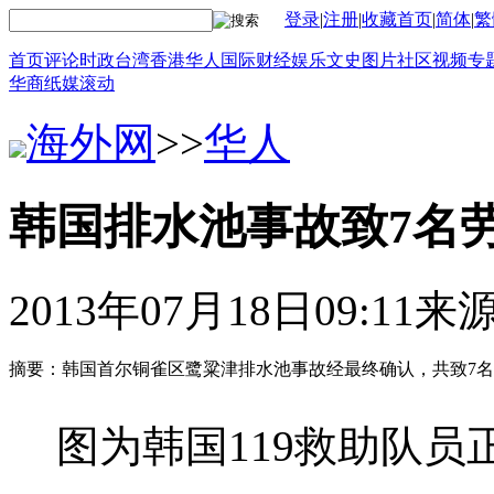
登录
|
注册
|
收藏首页
|
简体
|
繁
首页
评论
时政
台湾
香港
华人
国际
财经
娱乐
文史
图片
社区
视频
专
华商
纸媒
滚动
海外网
>>
华人
韩国排水池事故致7名劳
2013年07月18日09:11
来
摘要：韩国首尔铜雀区鹭粱津排水池事故经最终确认，共致7名
图为韩国119救助队