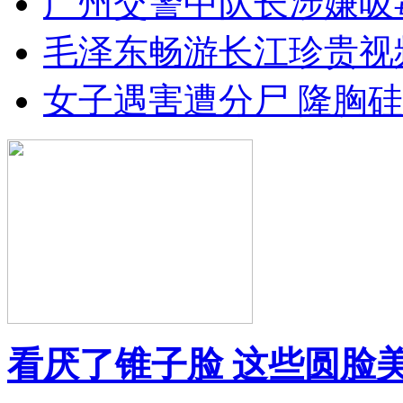
广州交警中队长涉嫌吸
毛泽东畅游长江珍贵视
女子遇害遭分尸 隆胸
看厌了锥子脸 这些圆脸