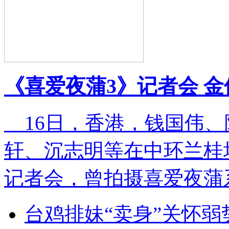
《喜爱夜蒲3》记者会 
16日，香港，钱国伟、
轩、沉志明等在中环兰桂
记者会，曾拍摄喜爱夜蒲
台鸡排妹“卖身”关怀弱