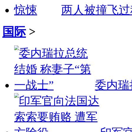
两人被撞飞过
国际
>
委内瑞