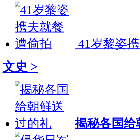
41岁黎姿
文史 >
揭秘各国给