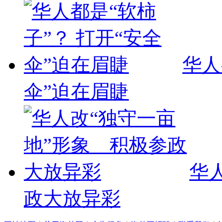
华人
伞”迫在眉睫
华
政大放异彩