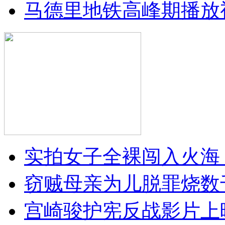
马德里地铁高峰期播放
实拍女子全裸闯入火海
窃贼母亲为儿脱罪烧数
宫崎骏护宪反战影片上