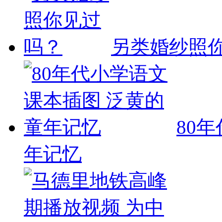
另类婚纱照
80
年记忆