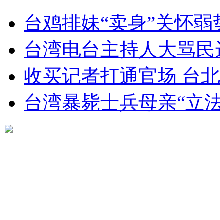
台鸡排妹“卖身”关怀弱
台湾电台主持人大骂民
收买记者打通官场 台北
台湾暴毙士兵母亲“立