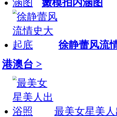
嫩模拍内涵图
徐静蕾风流
港澳台 >
最美女星美人