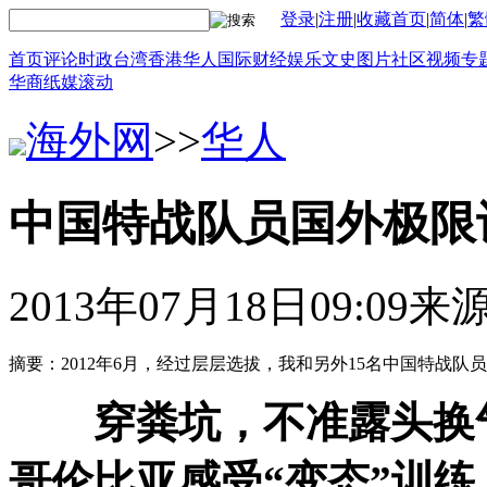
登录
|
注册
|
收藏首页
|
简体
|
繁
首页
评论
时政
台湾
香港
华人
国际
财经
娱乐
文史
图片
社区
视频
专
华商
纸媒
滚动
海外网
>>
华人
中国特战队员国外极限
2013年07月18日09:09
来
摘要：2012年6月，经过层层选拔，我和另外15名中国特战
穿粪坑，不准露头换
哥伦比亚感受“变态”训练