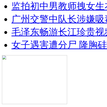
监拍初中男教师拽女生
广州交警中队长涉嫌吸
毛泽东畅游长江珍贵视
女子遇害遭分尸 隆胸