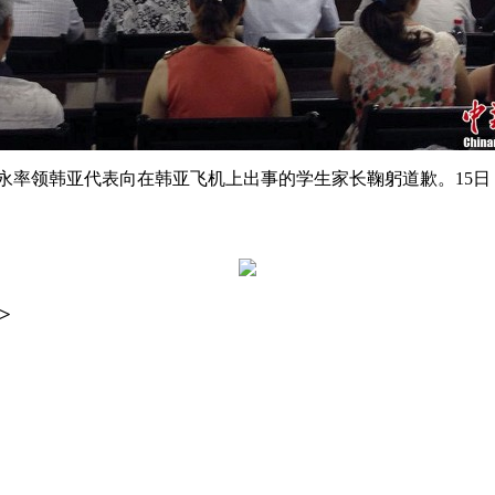
世永率领韩亚代表向在韩亚飞机上出事的学生家长鞠躬道歉。15日
>