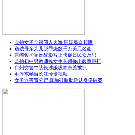
实拍女子全裸闯入火海 围观民众起哄
窃贼母亲为儿脱罪烧数千万美元名画
宫崎骏护宪反战影片上映促日民众反思
监拍初中男教师拽女生衣领拖出教室踢打
广州交警中队长涉嫌吸毒东莞被抓
毛泽东畅游长江珍贵视频
女子遇害遭分尸 隆胸硅胶助确认身份破案