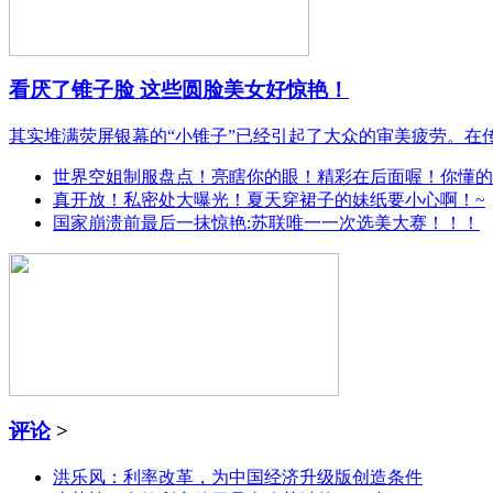
看厌了锥子脸 这些圆脸美女好惊艳！
其实堆满荧屏银幕的“小锥子”已经引起了大众的审美疲劳。
世界空姐制服盘点！亮瞎你的眼！精彩在后面喔！你懂的
真开放！私密处大曝光！夏天穿裙子的妹纸要小心啊！~
国家崩溃前最后一抹惊艳:苏联唯一一次选美大赛！！！
评论
>
洪乐风：利率改革，为中国经济升级版创造条件