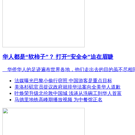
华人都是“软柿子”？ 打开“安全伞”迫在眉睫
华侨华人的足迹遍布世界各地，他们走出去的目的虽不尽相
法媒曝光巴黎小偷行窃照 中国游客是重点目标
美洛杉矶官员提议政府就排华法案向全美华人道歉
叶焕荣升级北伦敦中国城 浅谈从洗碗工到华人首富
马德里地铁高峰期播放视频 为中餐馆正名