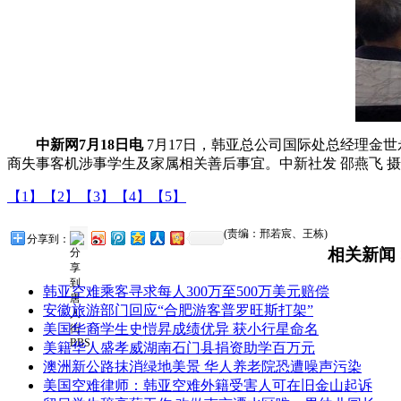
中新网7月18日电
7月17日，韩亚总公司国际处总经理金
商失事客机涉事学生及家属相关善后事宜。中新社发 邵燕飞 摄
【1】
【2】
【3】
【4】
【5】
(责编：邢若宸、王栋)
分享到：
相关新闻 
韩亚空难乘客寻求每人300万至500万美元赔偿
安徽旅游部门回应“合肥游客普罗旺斯打架”
美国华裔学生史愷昇成绩优异 获小行星命名
美籍华人盛孝威湖南石门县捐资助学百万元
澳洲新公路抹消绿地美景 华人养老院恐遭噪声污染
美国空难律师：韩亚空难外籍受害人可在旧金山起诉