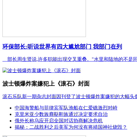
环保部长:听说世界有四大尴尬部门 我部门在列
部长周生贤说,许多职能出现交叉重叠。"水里和陆地的不是同
波士顿爆炸案嫌犯上《滚石》封面
滚石乐队新一期杂志封面因刊登了波士顿爆炸案嫌犯的大幅头
中国海警船与菲律宾军队渔船在仁爱礁激烈对峙
克里米亚少数族裔鞑靼族通过决定要求自治
俄外长称乌应开启全国对话协商解决危机
揭秘：二战胜利之后美军为何没有将靖国神社烧毁？