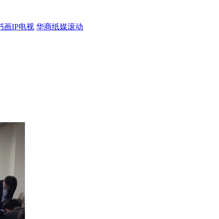
书画
IP电视
华商
纸媒
滚动