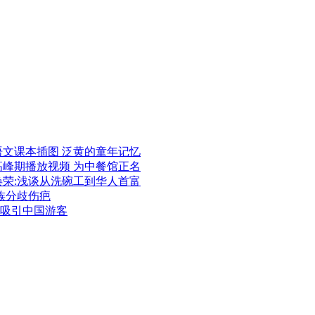
语文课本插图 泛黄的童年记忆
高峰期播放视频 为中餐馆正名
焕荣:浅谈从洗碗工到华人首富
族分歧伤疤
吸引中国游客