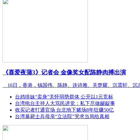
《喜爱夜蒲3》记者会 金像奖女配陈静肉搏出演
16日，香港，钱国伟、陈静、连诗雅、关楚耀、沉震轩、沉
台鸡排妹“卖身”关怀弱势群体 公开以1元竞标
台湾电台主持人大骂民进党：私下尽做龌龊事
收买记者打通官场 台北地下赌场8年狂赚50亿
台湾暴毙士兵母亲“立法院”哭求当局给真相