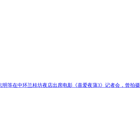
志明等在中环兰桂坊夜店出席电影《喜爱夜蒲3》记者会，曾拍