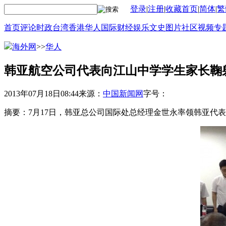
登录
|
注册
|
收藏首页
|
简体
|
繁
首页
评论
时政
台湾
香港
华人
国际
财经
娱乐
文史
图片
社区
视频
专
海外网
>>
华人
韩亚航空公司代表向江山中学学生家长鞠
2013年07月18日08:44
来源：
中国新闻网
字号：
摘要：7月17日，韩亚总公司国际处总经理金世永率领韩亚代