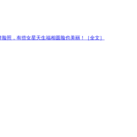
饼脸照，有些女星天生福相圆脸也美丽！
［全文］