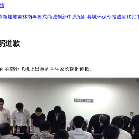
體
题
新加坡
吉林
南粤
鲁东
商城
创新
中原
招商
县域
环保
创投
成渝
移民
躬道歉
表向在韩亚飞机上出事的学生家长鞠躬道歉。