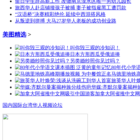
留日学生辞高薪工作 改做南京溧水区唯一男幼儿园长
旅西华人赴店铺接孩子被捕 妻子被指雇黑工遭罚款
“汉语桥”决赛精彩绝伦 延续中西混搭风格
从叛逆到拼搏 大马27岁华人老板的成功创业路
美图精选
>
叫你毁三观的冷知识！
日本方形西瓜受俄追捧
另类婚纱照你见过吗？
80年代小学
马德里地铁
旅英华人叶
华媒:齐默尔曼案揭种
加拿大阿省推中文网
国内
国际
台湾
华人
视频
论坛