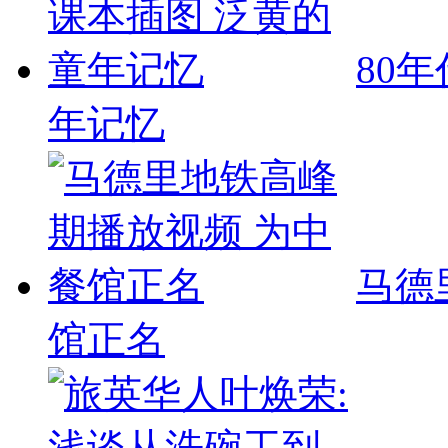
80
年记忆
马德
馆正名