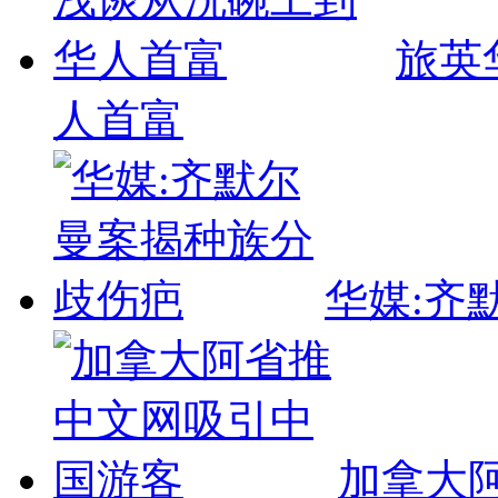
旅英
人首富
华媒:齐
加拿大