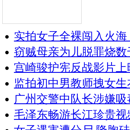
实拍女子全裸闯入火海
窃贼母亲为儿脱罪烧数
宫崎骏护宪反战影片上
监拍初中男教师拽女生
广州交警中队长涉嫌吸
毛泽东畅游长江珍贵视