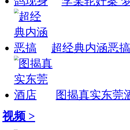
李某轮奸案 
超经典内涵恶
图揭真实东莞
视频 >