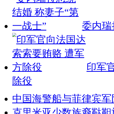
委内瑞
印军
除役
中国海警船与菲律宾军
克里米亚少数族裔鞑靼