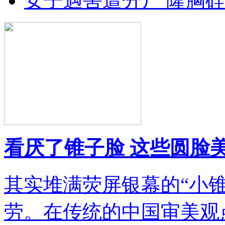
女子遇害遭分尸 隆胸
看厌了锥子脸 这些圆脸
其实堆满荧屏银幕的“小
劳。在传统的中国审美观