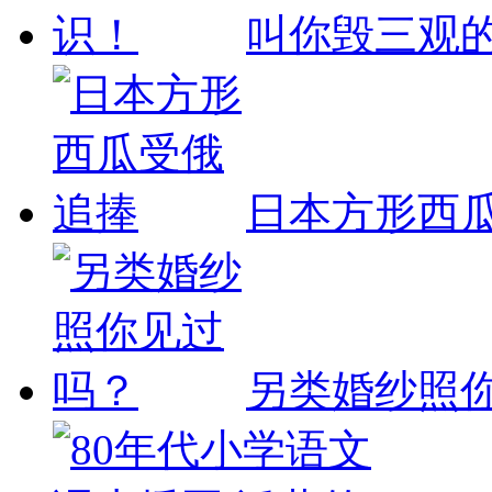
叫你毁三观
日本方形西
另类婚纱照