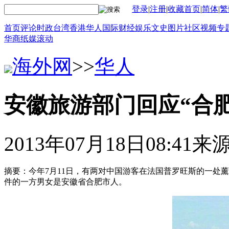
登录
|
注册
|
收藏首页
|
简体
|
繁
首页
评论
时政
台湾
香港
华人
国际
财经
娱乐
文史
图片
社区
视频
专
华商
纸媒
滚动
海外网
>>
华人
安徽旅游部门回应“合
2013年07月18日08:41
来
摘要：今年7月11日，有两对中国游客在法国普罗旺斯的一处
件的一方男女是安徽省合肥市人。