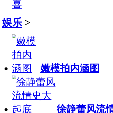
喜
娱乐
>
嫩模拍内涵图
徐静蕾风流