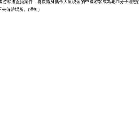
國游客遭盜搶案件，喜歡隨身攜帶大量現金的中國游客成為犯罪分子理想的
去偏僻場所。(潘虹)