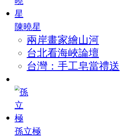
陳曉星
兩岸畫家繪山河
台北看海峽論壇
台灣：手工皂當禮送
孫立極