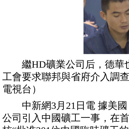
繼HD礦業公司后，德華也
工會要求聯邦與省府介入調查
電視台）
中新網3月21日電 據美國
公司引入中國礦工一事，在