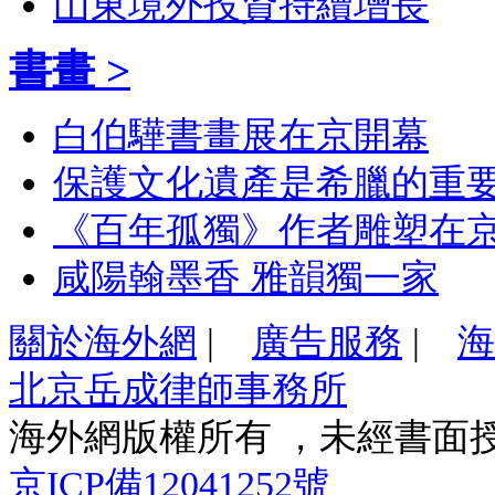
山東境外投資持續增長
書畫 >
白伯驊書畫展在京開幕
保護文化遺產是希臘的重
《百年孤獨》作者雕塑在
咸陽翰墨香 雅韻獨一家
關於海外網
|
廣告服務
|
海
北京岳成律師事務所
海外網版權所有 ，未經書面
京ICP備12041252號