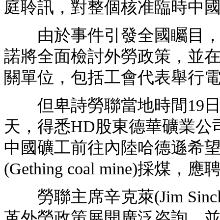
庭聆訊，對整個核准臨時中
由於事件引發全國矚目，加
諾將全面檢討外勞政策，並
關單位，包括工會代表舉行電
但卑詩勞聯當地時間19日
天，得悉HD股東德華礦業公
中國礦工前往內陸哈德遜希望鎮(H
(Gething coal mine)
勞聯主席辛克萊(Jim Sinc
革外勞政策展開廣泛咨詢，