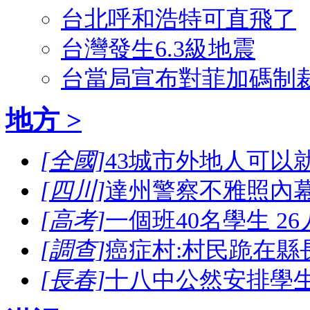
台北呼和浩特可直飛了
台灣發生6.3級地震
台當局宣布對菲加碼制
地方 >
[全國]
43城市外地人可以
[四川]
達州警察不雅照內幕
[高考]
一個班40名學生 2
[調查]
癌症村:村民跪在縣
[長春]
十八中公然安排學