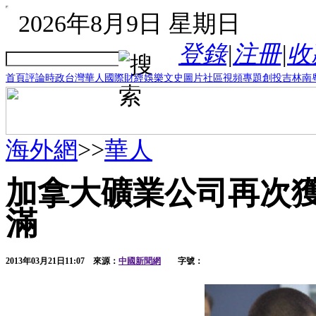
2026年8月9日 星期日
登錄
|
注冊
|
收
首頁
評論
時政
台灣
華人
國際
財經
娛樂
文史
圖片
社區
視頻
專題
創投
吉林
南
海外網
>>
華人
加拿大礦業公司再次獲
滿
2013年03月21日11:07
來源：
中國新聞網
字號：