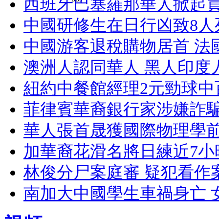
西班牙巴塞羅那華人掀起買
中國研修生在日行凶致8人
中國游客退稅購物居首 法
澳洲人認同華人 黑人印度
紐約中餐館經理2元勁球中
菲律賓華裔銀行家涉嫌詐騙
華人張首晟獲國際物理學
加華裔花滑名將日練近7小時
林俊分尸案庭審 疑犯看作
南加大中國學生車禍身亡 