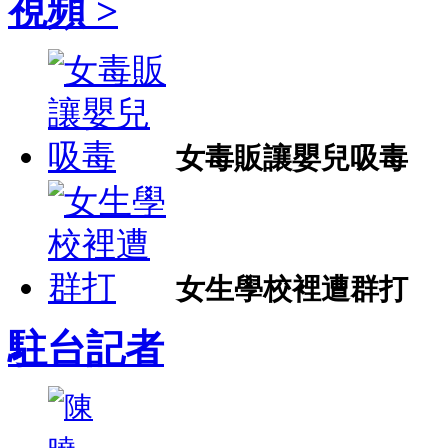
視頻 >
女毒販讓嬰兒吸毒
女生學校裡遭群打
駐台記者