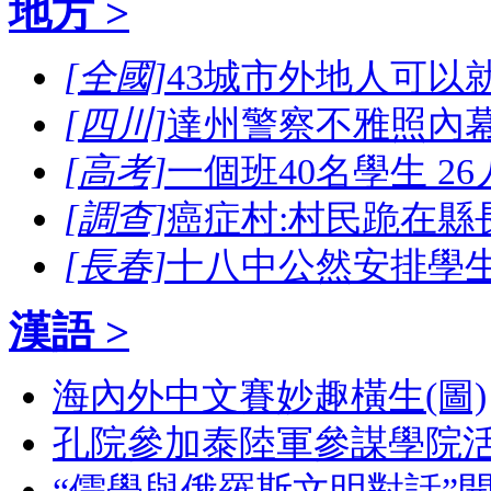
地方 >
[全國]
43城市外地人可以
[四川]
達州警察不雅照內幕
[高考]
一個班40名學生 2
[調查]
癌症村:村民跪在縣
[長春]
十八中公然安排學
漢語 >
海內外中文賽妙趣橫生(圖)
孔院參加泰陸軍參謀學院活
“儒學與俄羅斯文明對話”開