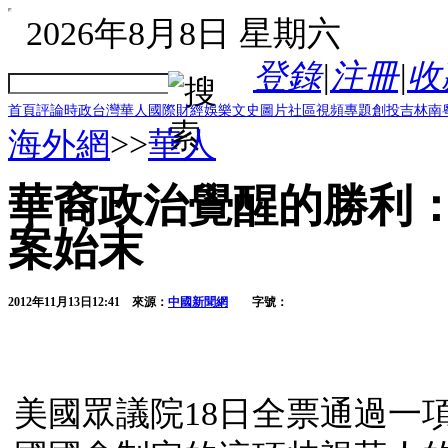
2026年8月8日 星期六
登錄
|
注冊
|
收
首頁
評論
時政
台灣
華人
國際
財經
娛樂
文史
圖片
社區
視頻
專題
創投
吉林
南
海外網
>>
華人
華裔政治覺醒的勝利
案始末
2012年11月13日12:41
來源：
中國新聞網
字號：
美國眾議院18日全票通過一項