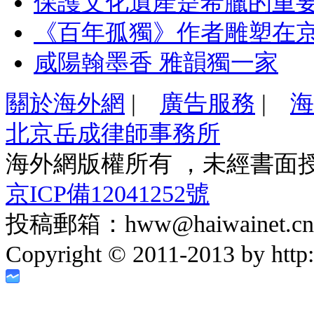
保護文化遺產是希臘的重
《百年孤獨》作者雕塑在
咸陽翰墨香 雅韻獨一家
關於海外網
|
廣告服務
|
海
北京岳成律師事務所
海外網版權所有 ，未經書面
京ICP備12041252號
投稿郵箱：hww@haiwainet.cn
Copyright © 2011-2013 by http:/