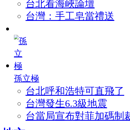
台北看海峽論壇
台灣：手工皂當禮送
孫立極
台北呼和浩特可直飛了
台灣發生6.3級地震
台當局宣布對菲加碼制