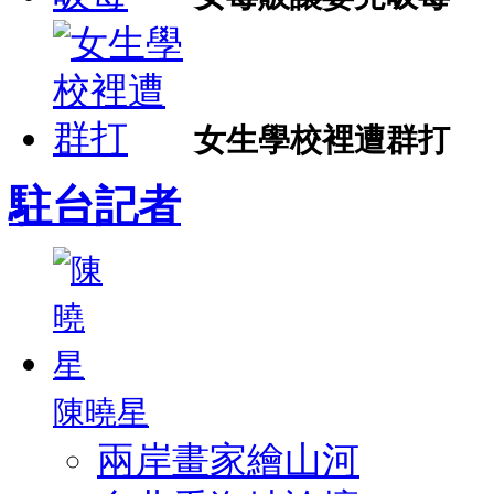
女生學校裡遭群打
駐台記者
陳曉星
兩岸畫家繪山河