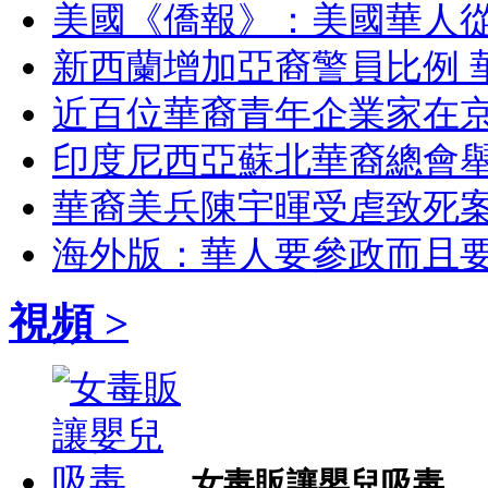
美國《僑報》：美國華人
新西蘭增加亞裔警員比例 
近百位華裔青年企業家在
印度尼西亞蘇北華裔總會
華裔美兵陳宇暉受虐致死案
海外版：華人要參政而且
視頻 >
女毒販讓嬰兒吸毒