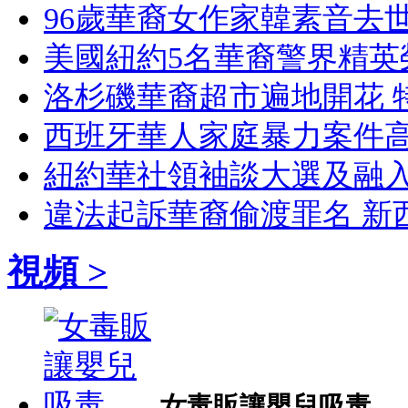
96歲華裔女作家韓素音去
美國紐約5名華裔警界精英
洛杉磯華裔超市遍地開花 
西班牙華人家庭暴力案件高
紐約華社領袖談大選及融入
違法起訴華裔偷渡罪名 新
視頻 >
女毒販讓嬰兒吸毒