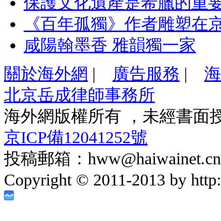
保護文化遺產是希臘的重
《百年孤獨》作者雕塑在
咸陽翰墨香 雅韻獨一家
關於海外網
|
廣告服務
|
海
北京岳成律師事務所
海外網版權所有 ，未經書面
京ICP備12041252號
投稿郵箱：hww@haiwainet.cn
Copyright © 2011-2013 by http:/