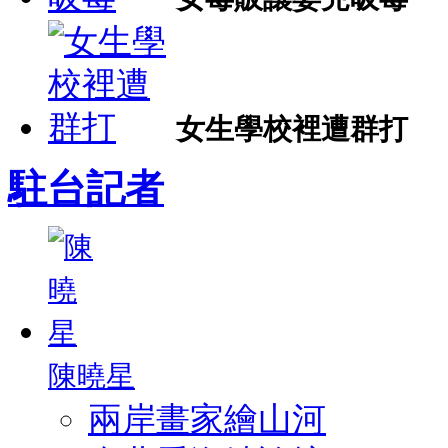
女生學校裡遭群打
駐台記者
陳曉星
兩岸畫家繪山河