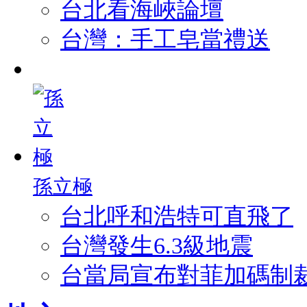
台北看海峽論壇
台灣：手工皂當禮送
孫立極
台北呼和浩特可直飛了
台灣發生6.3級地震
台當局宣布對菲加碼制