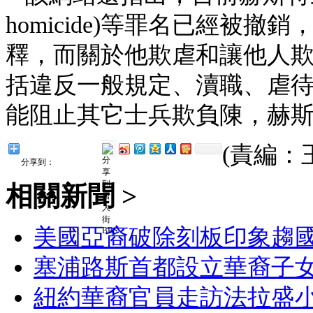
homicide)等罪名已經被
釋，而關於他欺虐和讓他人
括違反一般規定、瀆職、虐
能阻止其它士兵欺負陳，赫
(責編：
分享到：
相關新聞 >
美國亞裔破除刻板印象趨
塞浦路斯首都設立華裔子
紐約華裔官員走訪法拉盛