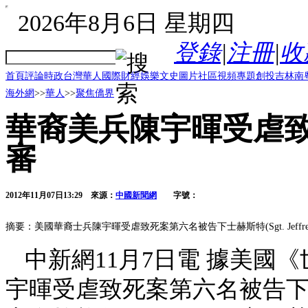
2026年8月6日 星期四
登錄
|
注冊
|
收
首頁
評論
時政
台灣
華人
國際
財經
娛樂
文史
圖片
社區
視頻
專題
創投
吉林
南
海外網
>>
華人
>>
聚焦僑界
華裔美兵陳宇暉受虐致
審
2012年11月07日13:29
來源：
中國新聞網
字號：
摘要：美國華裔士兵陳宇暉受虐致死案第六名被告下士赫斯特(Sgt. Jeffrey H
中新網11月7日電 據美國
宇暉受虐致死案第六名被告下士赫斯特(