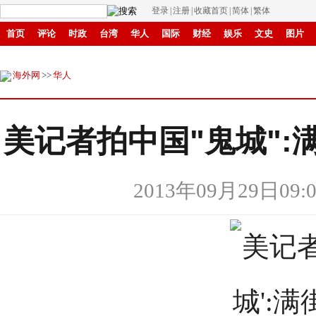
登录
|
注册
|
收藏首页
|
简体
|
繁体
首页
评论
时政
台湾
华人
国际
财经
娱乐
文史
图片
商城
环保
县域
创投
招商
华商
创新
滚动
海外网
>>
华人
美记者拍中国"鬼城":
2013年09月29日09:0