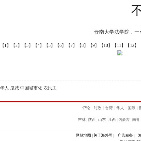
云南大学法学院，一名
【1】
【2】
【3】
【4】
【5】
【6】
【7】
【8】
【9】
【10】
【11】
【12】
华人 鬼城 中国城市化 农民工
评论
|
时政
|
台湾
|
华人
|
国际
|
吉林
|
陕西
|
山东
|
江西
|
内蒙古
|
南粤
网站地图
|
关于海外网
|
广告服务
|