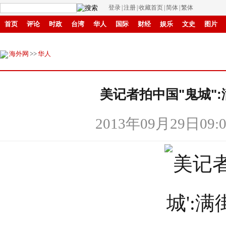
登录
|
注册
|
收藏首页
|
简体
|
繁体
首页
评论
时政
台湾
华人
国际
财经
娱乐
文史
图片
商城
环保
县域
创投
招商
华商
创新
滚动
海外网
>>
华人
美记者拍中国"鬼城"
2013年09月29日09:0