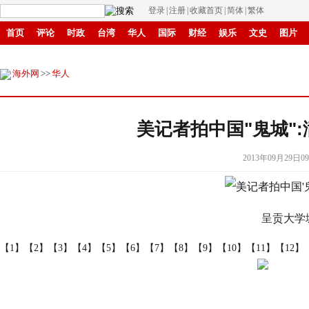
登录
|
注册
|
收藏首页
|
简体
|
繁体
首页
评论
时政
台湾
华人
国际
财经
娱乐
文史
图片
商城
环保
县域
创投
招商
华商
创新
滚动
海外网
>>
华人
美记者拍中国"鬼城"
2013年09月29日09
呈贡大学城
【1】
【2】
【3】
【4】
【5】
【6】
【7】
【8】
【9】
【10】
【11】
【12】