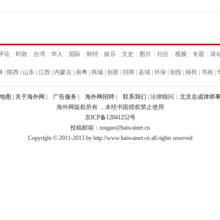
评论
|
时政
|
台湾
|
华人
|
国际
|
财经
|
娱乐
|
文史
|
图片
|
社区
|
视频
|
专题
|
滚
林
|
陕西
|
山东
|
江西
|
内蒙古
|
南粤
|
商城
|
创新
|
招商
|
县域
|
环保
|
创投
|
移民
|
书画
|
地图
|
关于海外网
|
广告服务
|
海外网招聘
|
联系我们
| 法律顾问：
北京岳成律师
海外网版权所有 ，未经书面授权禁止使用
京ICP备12041252号
投稿邮箱：tougao@haiwainet.cn
Copyright © 2011-2013 by http://www.haiwainet.cn all rights reserved