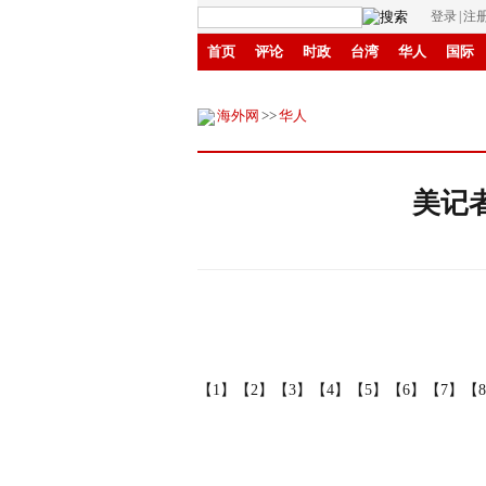
登录
|
注
首页
评论
时政
台湾
华人
国际
商城
环保
县域
创投
招商
华商
海外网
>>
华人
美记
【1】
【2】
【3】
【4】
【5】
【6】
【7】
【