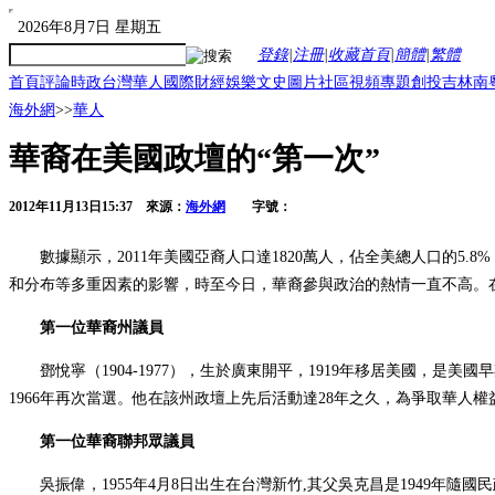
2026年8月7日 星期五
登錄
|
注冊
|
收藏首頁
|
簡體
|
繁體
首頁
評論
時政
台灣
華人
國際
財經
娛樂
文史
圖片
社區
視頻
專題
創投
吉林
南
海外網
>>
華人
華裔在美國政壇的“第一次”
2012年11月13日15:37
來源：
海外網
字號：
數據顯示，2011年美國亞裔人口達1820萬人，佔全美總人口的5
和分布等多重因素的影響，時至今日，華裔參與政治的熱情一直不高。在
第一位華裔州議員
鄧悅寧（1904-1977），生於廣東開平，1919年移居美國，
1966年再次當選。他在該州政壇上先后活動達28年之久，為爭取華人
第一位華裔聯邦眾議員
吳振偉，1955年4月8日出生在台灣新竹,其父吳克昌是1949年