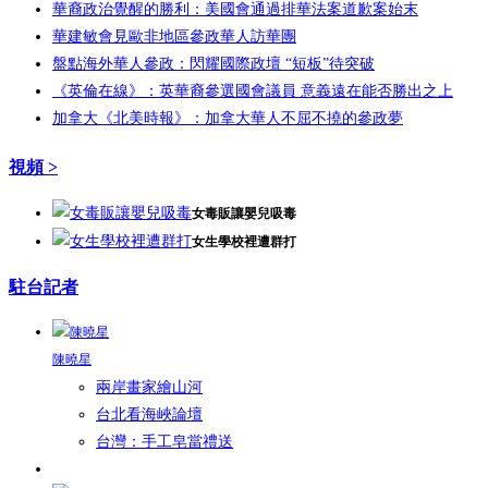
華裔政治覺醒的勝利：美國會通過排華法案道歉案始末
華建敏會見歐非地區參政華人訪華團
盤點海外華人參政：閃耀國際政壇 “短板”待突破
《英倫在線》：英華裔參選國會議員 意義遠在能否勝出之上
加拿大《北美時報》：加拿大華人不屈不撓的參政夢
視頻 >
女毒販讓嬰兒吸毒
女生學校裡遭群打
駐台記者
陳曉星
兩岸畫家繪山河
台北看海峽論壇
台灣：手工皂當禮送