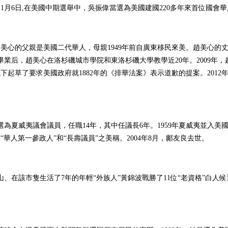
年11月6日,在美國中期選舉中，吳振偉當選為美國建國220多年來首位國會
趙美心的父親是美國二代華人，母親1949年前自廣東移民來美。趙美心
業后，趙美心在洛杉磯城市學院和東洛杉磯大學教學近20年。2009年
下起草了要求美國政府就1882年的《排華法案》表示道歉的提案。2012
當選為夏威夷議會議員，任職14年，其中任議長6年。1959年夏威夷並入
人第一參政人”和“長壽議員”之美稱。2004年8月，鄺友良去世。
、在該市隻生活了7年的年輕“外族人”黃錦波戰勝了11位“老資格”白人候