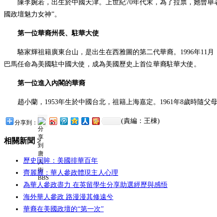
陳李婉若，出生於中國天津。上世紀70年代末，為了拉票，她曾舉
國政壇魅力女神”。
第一位華裔州長、駐華大使
駱家輝祖籍廣東台山，是出生在西雅圖的第二代華裔。1996年11
巴馬任命為美國駐中國大使，成為美國歷史上首位華裔駐華大使。
第一位進入內閣的華裔
趙小蘭，1953年生於中國台北，祖籍上海嘉定。1961年8歲時隨
(責編：王棟)
分享到：
相關新聞 >
歷史回眸：美國排華百年
齊麗麗：華人參政體現主人心理
為華人參政盡力 在英留學生分享助選經歷與感悟
海外華人參政 路漫漫其修遠兮
華裔在美國政壇的“第一次”