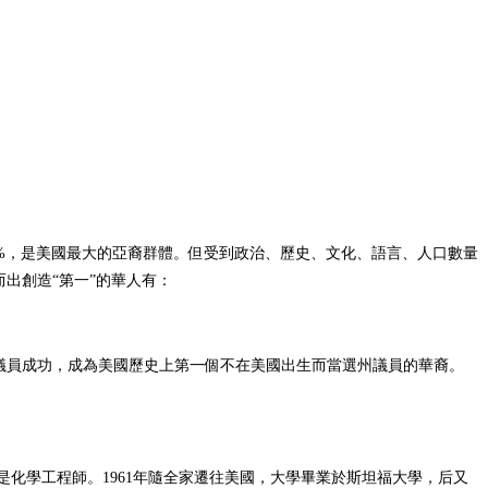
1.3%，是美國最大的亞裔群體。但受到政治、歷史、文化、語言、人口數量
出創造“第一”的華人有：
桑那州議員成功，成為美國歷史上第一個不在美國出生而當選州議員的華裔。
蘭是化學工程師。1961年隨全家遷往美國，大學畢業於斯坦福大學，后又