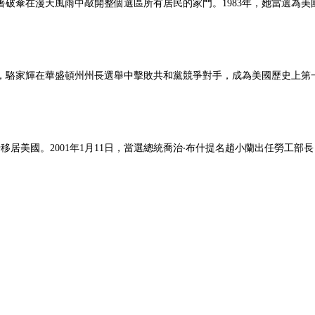
著破傘在漫天風雨中敲開整個選區所有居民的家門。1983年，她當選為
月，駱家輝在華盛頓州州長選舉中擊敗共和黨競爭對手，成為美國歷史上第一
父母移居美國。2001年1月11日，當選總統喬治‧布什提名趙小蘭出任勞工