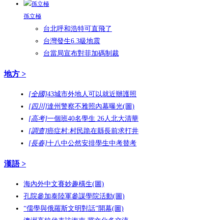
孫立極
台北呼和浩特可直飛了
台灣發生6.3級地震
台當局宣布對菲加碼制裁
地方 >
[全國]
43城市外地人可以就近辦護照
[四川]
達州警察不雅照內幕曝光(圖)
[高考]
一個班40名學生 26人北大清華
[調查]
癌症村:村民跪在縣長前求打井
[長春]
十八中公然安排學生中考替考
漢語 >
海內外中文賽妙趣橫生(圖)
孔院參加泰陸軍參謀學院活動(圖)
“儒學與俄羅斯文明對話”開幕(圖)