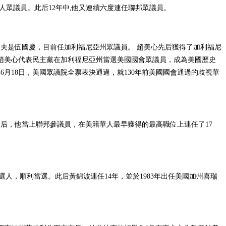
華人眾議員。此后12年中,他又連續六度連任聯邦眾議員。
的丈夫是伍國慶，目前任加利福尼亞州眾議員。 趙美心先后獲得了加利福尼
，趙美心代表民主黨在加利福尼亞州當選美國國會眾議員，成為美國歷史
年6月18日，美國眾議院全票表決通過，就130年前美國國會通過的歧視華
美國后，他當上聯邦參議員，在美籍華人最早獲得的最高職位上連任了17
選人，順利當選。此后黃錦波連任14年，並於1983年出任美國加州喜瑞