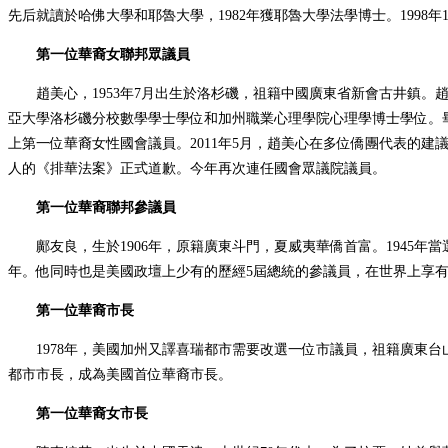
先后就讀於哈佛大學和耶魯大學，1982年獲耶魯大學法學博士。1998
第一位華裔女聯邦眾議員
趙美心，1953年7月出生於洛杉磯，祖籍中國廣東省新會古井鎮。
亞大學洛杉磯分校數學學士學位和加州職業心理學院心理學博士學位。畢
上第一位華裔女性國會議員。2011年5月，趙美心在多位僑團代表的建議
人的《排華法案》正式道歉。今年再次連任國會眾議院議員。
第一位華裔聯邦參議員
鄺友良，生於1906年，原籍廣東斗門，夏威夷華僑首富。1945年
年。他同時也是美國政壇上少有的歷經5屆總統的參議員，在世界上享有“華
第一位華裔市長
1978年，美國加州又譯喜瑞都市需要改選一位市議員，祖籍廣東台山
都市市長，成為美國首位華裔市長。
第一位華裔女市長