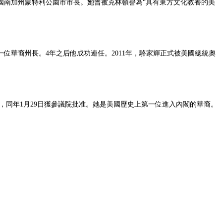
美國南加州蒙特利公園市市長。她曾被克林頓譽為“具有東方文化教養的美
位華裔州長。4年之后他成功連任。2011年，駱家輝正式被美國總統奧
部長，同年1月29日獲參議院批准。她是美國歷史上第一位進入內閣的華裔。