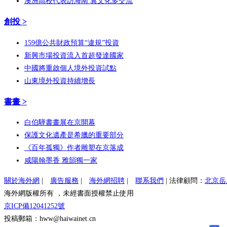
澳洲高校代表訪海南 冀文化多交流
創投 >
159億公共財政預算“違規”投資
新興市場投資流入首超發達國家
中國將重啟個人境外投資試點
山東境外投資持續增長
書畫 >
白伯驊書畫展在京開幕
保護文化遺產是希臘的重要部分
《百年孤獨》作者雕塑在京落成
咸陽翰墨香 雅韻獨一家
關於海外網
|
廣告服務
|
海外網招聘
|
聯系我們
| 法律顧問：
北京岳
海外網版權所有 ，未經書面授權禁止使用
京ICP備12041252號
投稿郵箱：hww@haiwainet.cn