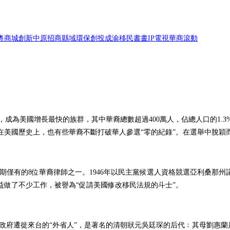
粵
商城
創新
中原
招商
縣域
環保
創投
成渝
移民
書畫
IP電視
華商
滾動
.8%，成為美國增長最快的族群，其中華裔總數超過400萬人，佔總人口的
美國歷史上，也有些華裔不斷打破華人參選“零的紀錄”。在選舉中脫穎而
是美國早期僅有的8位華裔律師之一。1946年以民主黨候選人資格競選亞利
權益做了不少工作，被譽為“促請美國修改移民法規的斗士”。
隨國民政府遷徙來台的“外省人”，是著名的清朝狀元吳廷琛的后代﹔其母劉惠