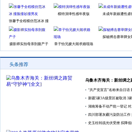
模特演绎性感年夜饭
未成年新娘遭性虐
张馨予全程模仿范冰冰 撞
脸撞衫撞男友
探秘搏击赛举牌女
摄影师实拍母亲剖腹产子
章子怡兄嫂大闹求婚现场
头条推荐
乌鲁木齐海关：新丝绸之
“共产党宣言”名称来自日语 
新疆5家3A级景区被取消 3
湖南筹备不动产统一登记 
四川部署灰霾污染防治工作
史玉柱转战光伏受挫 拟降