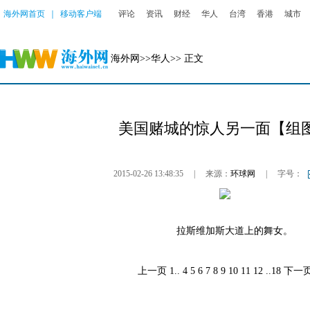
海外网首页
｜
移动客户端
评论
资讯
财经
华人
台湾
香港
城市
海外网
>>
华人
>> 正文
美国赌城的惊人另一面【组
2015-02-26 13:48:35
|
来源：
环球网
|
字号：
拉斯维加斯大道上的舞女。
上一页
1
..
4
5
6
7
8
9
10
11
12
..
18
下一