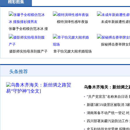
精彩图集
模特演绎性感年夜饭
未成年新娘遭性虐
张馨予全程模仿范冰冰 撞
脸撞衫撞男友
探秘搏击赛举牌女
摄影师实拍母亲剖腹产子
章子怡兄嫂大闹求婚现场
头条推荐
乌鲁木齐海关：新丝绸之
“共产党宣言”名称来自日语 
新疆5家3A级景区被取消 3
湖南筹备不动产统一登记 
四川部署灰霾污染防治工作
史玉柱转战光伏受挫 拟降