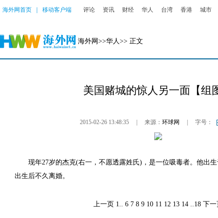
海外网首页
｜
移动客户端
评论
资讯
财经
华人
台湾
香港
城市
海外网
>>
华人
>> 正文
美国赌城的惊人另一面【组
2015-02-26 13:48:35
|
来源：
环球网
|
字号：
现年27岁的杰克(右一，不愿透露姓氏)，是一位吸毒者。他出生
出生后不久离婚。
上一页
1
..
6
7
8
9
10
11
12
13
14
..
18
下一