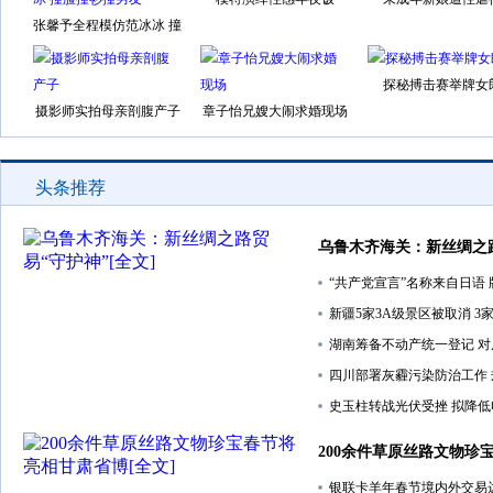
张馨予全程模仿范冰冰 撞
脸撞衫撞男友
探秘搏击赛举牌女
摄影师实拍母亲剖腹产子
章子怡兄嫂大闹求婚现场
头条推荐
乌鲁木齐海关：新丝绸之
“共产党宣言”名称来自日语 
新疆5家3A级景区被取消 3
湖南筹备不动产统一登记 
四川部署灰霾污染防治工作
史玉柱转战光伏受挫 拟降
200余件草原丝路文物珍
银联卡羊年春节境内外交易达2