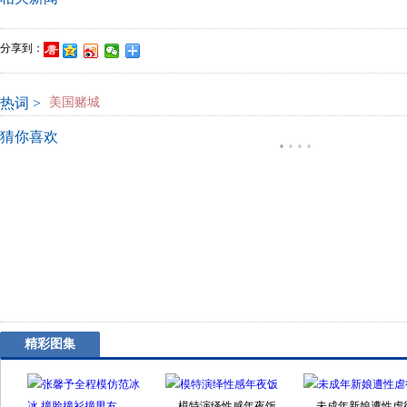
分享到：
热词 >
美国赌城
猜你喜欢
·
·
·
·
精彩图集
模特演绎性感年夜饭
未成年新娘遭性虐