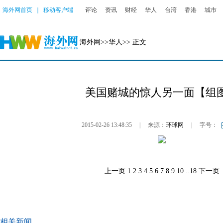
海外网首页
｜
移动客户端
评论
资讯
财经
华人
台湾
香港
城市
海外网
>>
华人
>> 正文
美国赌城的惊人另一面【组
2015-02-26 13:48:35
|
来源：
环球网
|
字号：
上一页
1
2
3
4
5
6
7
8
9
10
..
18
下一页
相关新闻