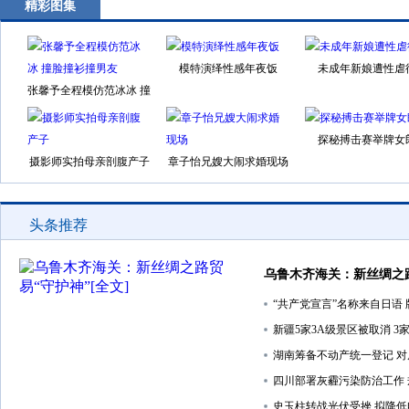
精彩图集
模特演绎性感年夜饭
未成年新娘遭性虐
张馨予全程模仿范冰冰 撞
脸撞衫撞男友
探秘搏击赛举牌女
摄影师实拍母亲剖腹产子
章子怡兄嫂大闹求婚现场
头条推荐
乌鲁木齐海关：新丝绸之
“共产党宣言”名称来自日语 
新疆5家3A级景区被取消 3
湖南筹备不动产统一登记 
四川部署灰霾污染防治工作
史玉柱转战光伏受挫 拟降