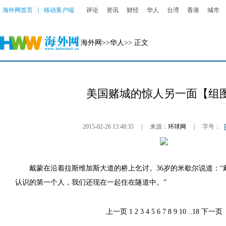
海外网首页
｜
移动客户端
评论
资讯
财经
华人
台湾
香港
城市
海外网
>>
华人
>> 正文
美国赌城的惊人另一面【组
2015-02-26 13:48:35
|
来源：
环球网
|
字号：
戴蒙在沿着拉斯维加斯大道的桥上乞讨。36岁的米歇尔说道：“
认识的第一个人，我们还现在一起住在隧道中。”
上一页
1
2
3
4
5
6
7
8
9
10
..
18
下一页