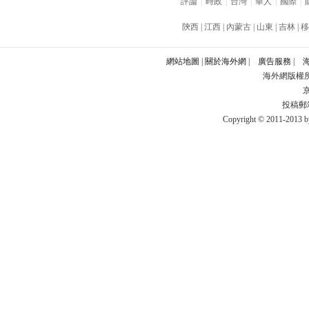
評論
|
時政
|
台灣
|
華人
|
國際
|
陝西
|
江西
|
內蒙古
|
山東
|
吉林
|
移
網站地圖
|
關於海外網
|
廣告服務
|
海外網版權
京
投稿郵箱：
Copyright © 2011-2013 by 