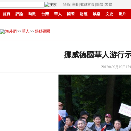
登錄
|
注冊
|
收藏首頁
|
簡體
|
繁體
首頁
評論
時政
台灣
華人
國際
財經
娛樂
文史
圖片
環保
縣域
創投
招商
華商
創新
滾動
海外網
>>
華人
>>
熱點要聞
挪威德國華人游行示
2012年09月19日17: