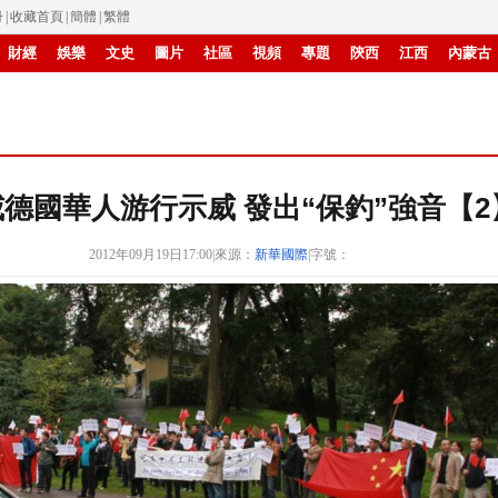
冊
|
收藏首頁
|
簡體
|
繁體
財經
娛樂
文史
圖片
社區
視頻
專題
陝西
江西
內蒙古
滾動
德國華人游行示威 發出“保釣”強音【2
2012年09月19日17:00
|
來源：
新華國際
|
字號：