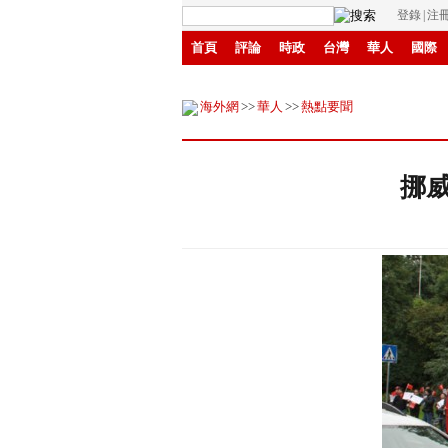
登錄
|
注
首頁
評論
時政
台灣
華人
國際
環保
縣域
創投
招商
華商
創新
海外網
>>
華人
>>
熱點要聞
挪威