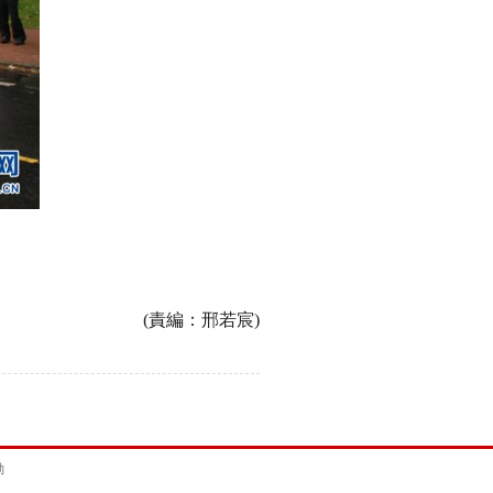
(責編：邢若宸)
動