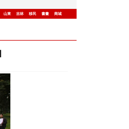
山東
吉林
移民
書畫
商城
】