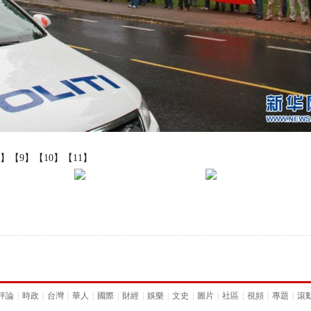
8】
【9】
【10】
【11】
評論
|
時政
|
台灣
|
華人
|
國際
|
財經
|
娛樂
|
文史
|
圖片
|
社區
|
視頻
|
專題
|
滾