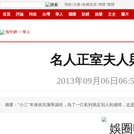
登錄
|
注冊
|
收藏首頁
|
簡體
|
繁體
首頁
評論
時政
台灣
華人
國際
財經
娛樂
文史
圖片
環保
縣域
創投
招商
華商
創新
滾動
海外網
>>
華人
名人正室夫人
2013年09月06日06:5
摘要：“小三”本身就充滿爭議性，為了一己私利插足別人的感情，這