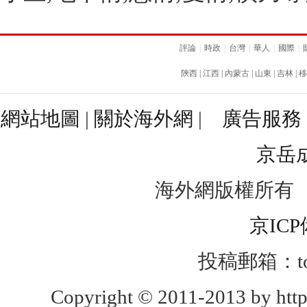
評論
|
時政
|
台灣
|
華人
|
國際
|
陝西
|
江西
|
內蒙古
|
山東
|
吉林
|
移
網站地圖
|
關於海外網
|
廣告服務
京岳
海外網版權所有
京ICP
投稿郵箱：toug
Copyright © 2011-2013 by http: