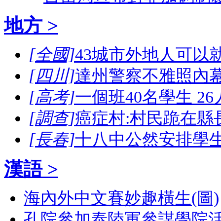
地方 >
[全國]
43城市外地人可以
[四川]
達州警察不雅照內幕
[高考]
一個班40名學生 2
[調查]
癌症村:村民跪在縣
[長春]
十八中公然安排學
漢語 >
海內外中文賽妙趣橫生(圖)
孔院參加泰陸軍參謀學院活