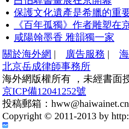
白伯驊書畫展在京開幕
保護文化遺產是希臘的重
《百年孤獨》作者雕塑在
咸陽翰墨香 雅韻獨一家
關於海外網
|
廣告服務
|
海
北京岳成律師事務所
海外網版權所有 ，未經書面
京ICP備12041252號
投稿郵箱：hww@haiwainet.cn
Copyright © 2011-2013 by http:/