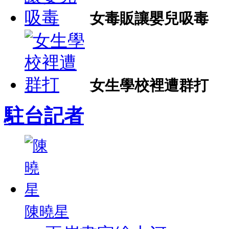
女毒販讓嬰兒吸毒
女生學校裡遭群打
駐台記者
陳曉星