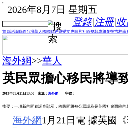
2026年8月7日 星期五
登錄
|
注冊
|
收
首頁
評論
時政
台灣
華人
國際
財經
娛樂
文史
圖片
社區
視頻
專題
創投
吉林
南
海外網
>>
華人
英民眾擔心移民將導
2013年01月21日13:50
來源：
海外網
字號：
摘要：一項新的問卷調查顯示，移民問題被公眾認為是英國社會面臨的
海外網
1月21日電 據英