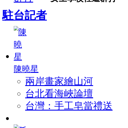
駐台記者
陳曉星
兩岸畫家繪山河
台北看海峽論壇
台灣：手工皂當禮送