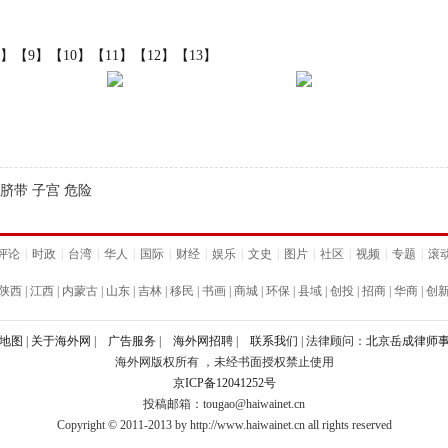
8】
【9】
【10】
【11】
【12】
【13】
 脐带 子宫 危险
评论
|
时政
|
台湾
|
华人
|
国际
|
财经
|
娱乐
|
文史
|
图片
|
社区
|
视频
|
专题
|
滚
陕西
|
江西
|
内蒙古
|
山东
|
吉林
|
移民
|
书画
|
商城
|
环保
|
县域
|
创投
|
招商
|
华商
|
创
地图
|
关于海外网
|
广告服务
|
海外网招聘
|
联系我们
| 法律顾问：
北京岳成律师
海外网版权所有 ，未经书面授权禁止使用
京ICP备12041252号
投稿邮箱：tougao@haiwainet.cn
Copyright © 2011-2013 by http://www.haiwainet.cn all rights reserved