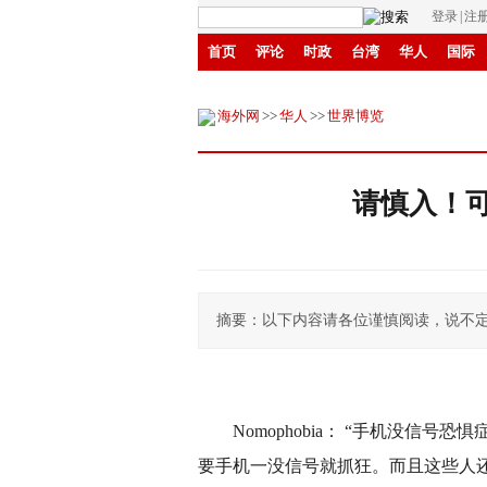
登录
|
注
首页
评论
时政
台湾
华人
国际
环保
县域
创投
招商
华商
创新
海外网
>>
华人
>>
世界博览
请慎入！可
摘要：以下内容请各位谨慎阅读，说不
Nomophobia： “手机没信
要手机一没信号就抓狂。而且这些人