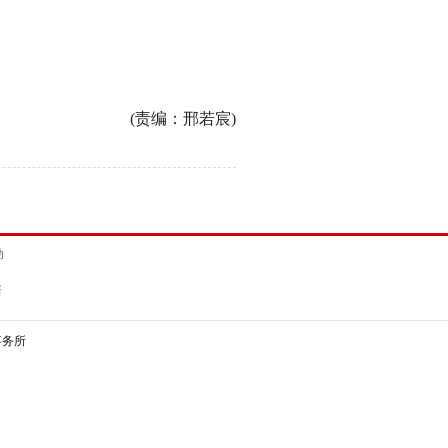
(责编：邢若宸)
动
新
事务所