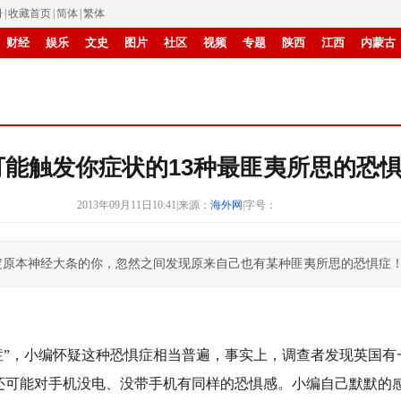
册
|
收藏首页
|
简体
|
繁体
财经
娱乐
文史
图片
社区
视频
专题
陕西
江西
内蒙古
滚动
能触发你症状的13种最匪夷所思的恐惧
2013年09月11日10:41
|
来源：
海外网
|
字号：
定原本神经大条的你，忽然之间发现原来自己也有某种匪夷所思的恐惧症
号恐惧症”，小编怀疑这种恐惧症相当普遍，事实上，调查者发现英国
还可能对手机没电、没带手机有同样的恐惧感。小编自己默默的感