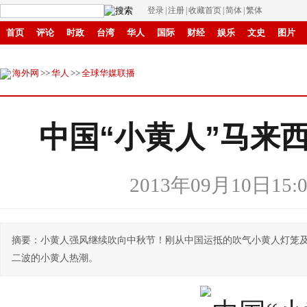
登录
|
注册
|
收藏首页
|
简体
|
繁体
首页
评论
时政
台湾
华人
国际
财经
娱乐
文史
图片
环保
县域
创投
招商
华商
创新
滚动
海外网
>>
华人
>>
全球华媒联播
中国“小黄人”马来
2013年09月10日15:0
摘要：小黄人强风继续吹向中秋节！刚从中国运抵的吹气小黄人灯笼
二波的小黄人热潮。