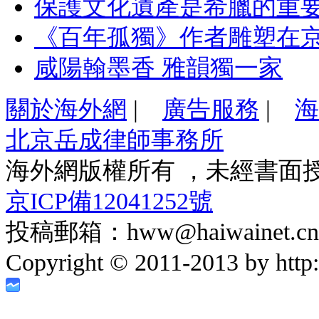
保護文化遺產是希臘的重
《百年孤獨》作者雕塑在
咸陽翰墨香 雅韻獨一家
關於海外網
|
廣告服務
|
海
北京岳成律師事務所
海外網版權所有 ，未經書面
京ICP備12041252號
投稿郵箱：hww@haiwainet.cn
Copyright © 2011-2013 by http:/