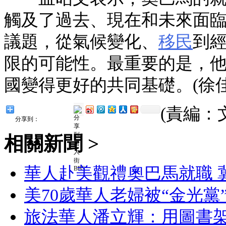
觸及了過去、現在和未來面
議題，從氣候變化、
移民
到
限的可能性。最重要的是，
國變得更好的共同基礎。(徐佳
(責編：
分享到：
相關新聞 >
華人赴美觀禮奧巴馬就職 
美70歲華人老婦被“金光黨
旅法華人潘立輝：用圖書