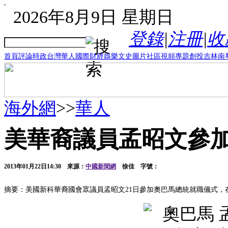
2026年8月9日 星期日
登錄
|
注冊
|
收
首頁
評論
時政
台灣
華人
國際
財經
娛樂
文史
圖片
社區
視頻
專題
創投
吉林
南
海外網
>>
華人
美華裔議員孟昭文參
2013年01月22日14:30
來源：
中國新聞網
徐佳 字號：
摘要：美國新科華裔國會眾議員孟昭文21日參加奧巴馬總統就職儀式，