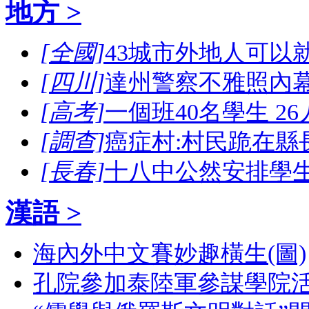
地方 >
[全國]
43城市外地人可以
[四川]
達州警察不雅照內幕
[高考]
一個班40名學生 2
[調查]
癌症村:村民跪在縣
[長春]
十八中公然安排學
漢語 >
海內外中文賽妙趣橫生(圖)
孔院參加泰陸軍參謀學院活