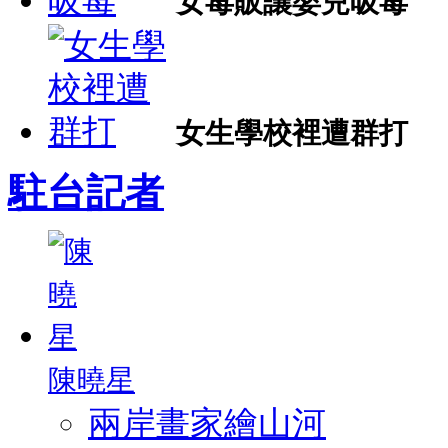
女毒販讓嬰兒吸毒
女生學校裡遭群打
駐台記者
陳曉星
兩岸畫家繪山河