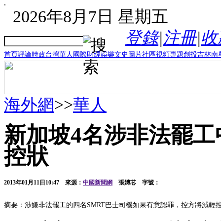
2026年8月7日 星期五
登錄
|
注冊
|
收
首頁
評論
時政
台灣
華人
國際
財經
娛樂
文史
圖片
社區
視頻
專題
創投
吉林
南
海外網
>>
華人
新加坡4名涉非法罷工
控狀
2013年01月11日10:47
來源：
中國新聞網
張嫥芯 字號：
摘要：涉嫌非法罷工的四名SMRT巴士司機如果有意認罪，控方將減輕