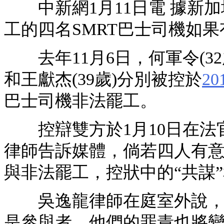
中新網1月11日電 據新加
工的四名SMRT巴士司機如
去年11月6日，何軍令(32歲)
和王獻杰(39歲)分別被控於
20
巴士司機非法罷工。
控辯雙方於1月10日在法
律師告訴媒體，倘若四人有
與非法罷工，控狀中的“共謀”
吳逸龍律師在庭室外說，這
是參與者，他們的罪責也將