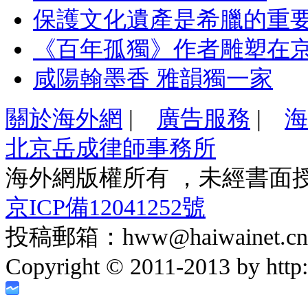
保護文化遺產是希臘的重
《百年孤獨》作者雕塑在
咸陽翰墨香 雅韻獨一家
關於海外網
|
廣告服務
|
海
北京岳成律師事務所
海外網版權所有 ，未經書面
京ICP備12041252號
投稿郵箱：hww@haiwainet.cn
Copyright © 2011-2013 by http:/