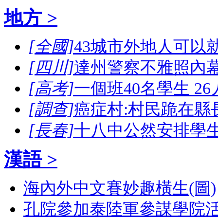
地方 >
[全國]
43城市外地人可以
[四川]
達州警察不雅照內幕
[高考]
一個班40名學生 2
[調查]
癌症村:村民跪在縣
[長春]
十八中公然安排學
漢語 >
海內外中文賽妙趣橫生(圖)
孔院參加泰陸軍參謀學院活