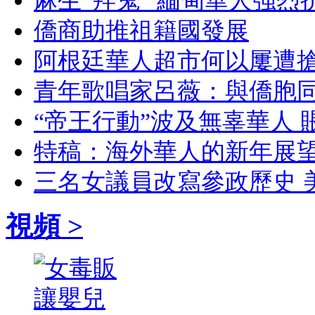
麻生“拜鬼” 緬甸華人強烈
僑商助推祖籍國發展
阿根廷華人超市何以屢遭
青年歌唱家呂薇：與僑胞
“帝王行動”波及無辜華人
特稿：海外華人的新年展
三名女議員改寫參政歷史 
視頻 >