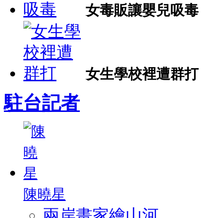
女毒販讓嬰兒吸毒
女生學校裡遭群打
駐台記者
陳曉星
兩岸畫家繪山河