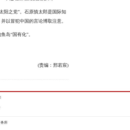
“太阳之党”。石原慎太郎是国际知
，并以冒犯中国的言论博取注意。
鱼岛“国有化”。
(责编：邢若宸)
动
新
事务所