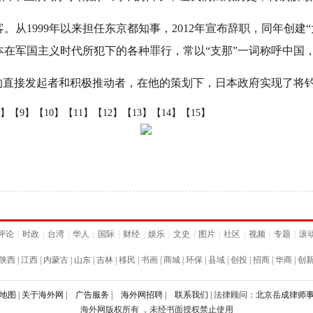
从1999年以来担任东京都知事，2012年宣布辞职，同年创建
本在军国主义时代所犯下的各种罪行，常以“支那”一词称呼中国
直接发起者和积极推动者，在他的策划下，日本政府实现了将钓
8】
【9】
【10】
【11】
【12】
【13】
【14】
【15】
评论
|
时政
|
台湾
|
华人
|
国际
|
财经
|
娱乐
|
文史
|
图片
|
社区
|
视频
|
专题
|
滚
陕西
|
江西
|
内蒙古
|
山东
|
吉林
|
移民
|
书画
|
商城
|
环保
|
县域
|
创投
|
招商
|
华商
|
创
地图
|
关于海外网
|
广告服务
|
海外网招聘
|
联系我们
| 法律顾问：
北京岳成律师
海外网版权所有 ，未经书面授权禁止使用