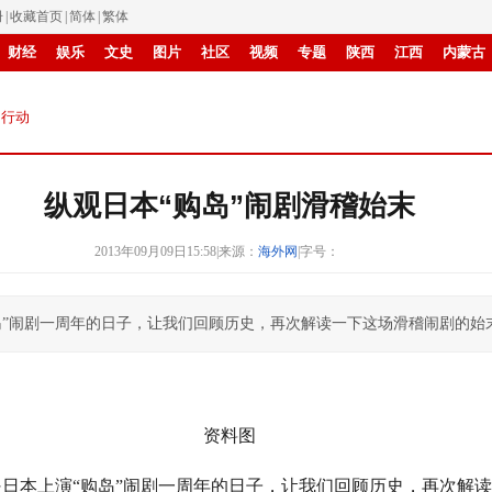
册
|
收藏首页
|
简体
|
繁体
财经
娱乐
文史
图片
社区
视频
专题
陕西
江西
内蒙古
滚动
钓行动
纵观日本“购岛”闹剧滑稽始末
2013年09月09日15:58
|
来源：
海外网
|
字号：
“购岛”闹剧一周年的日子，让我们回顾历史，再次解读一下这场滑稽闹剧的
资料图
日，是日本上演“购岛”闹剧一周年的日子，让我们回顾历史，再次