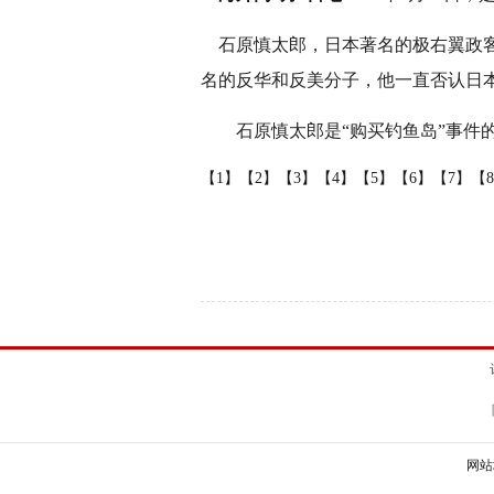
石原慎太郎，日本著名的极右翼政客。
名的反华和反美分子，他一直否认日
石原慎太郎是“购买钓鱼岛”事件的
【1】
【2】
【3】
【4】
【5】
【6】
【7】
【
网站