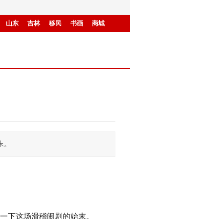
山东
吉林
移民
书画
商城
始末。
解读一下这场滑稽闹剧的始末。