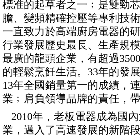
標准的起草者之一﹔是雙勁
膽、變頻精確控壓等專利技術
一直致力於高端廚房電器的
行業發展歷史最長、生產規
最廣的龍頭企業，有超過35
的輕鬆烹飪生活。33年的發
13年全國銷量第一的成績，連
業﹔肩負領導品牌的責任，
2010年，老板電器成為國
業，邁入了高速發展的新階