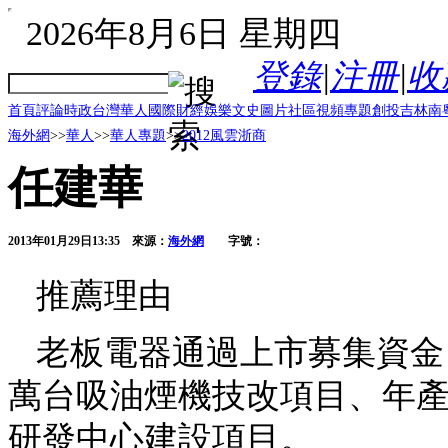
2026年8月6日 星期四
登錄
|
注冊
|
收
首頁
評論
時政
台灣
華人
國際
財經
娛樂
文史
圖片
社區
視頻
專題
創投
吉林
南
海外網
>>
華人
>>
華人專題
>>
2012風雲浙商
任建華
2013年01月29日13:35
來源：
海外網
字號：
推薦理由
老板電器通過上市募集資金，
萬台吸油煙機技改項目、年產
研發中心建設項目。