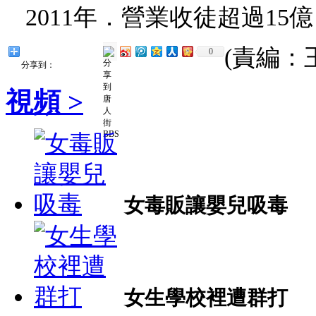
2011年．營業收徒超過15億
(責編：
0
分享到：
視頻 >
女毒販讓嬰兒吸毒
女生學校裡遭群打