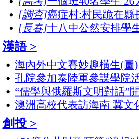
[高考]
一個班40名學生 2
[調查]
癌症村:村民跪在縣
[長春]
十八中公然安排學
漢語 >
海內外中文賽妙趣橫生(圖)
孔院參加泰陸軍參謀學院活
“儒學與俄羅斯文明對話”開
澳洲高校代表訪海南 冀文
創投 >