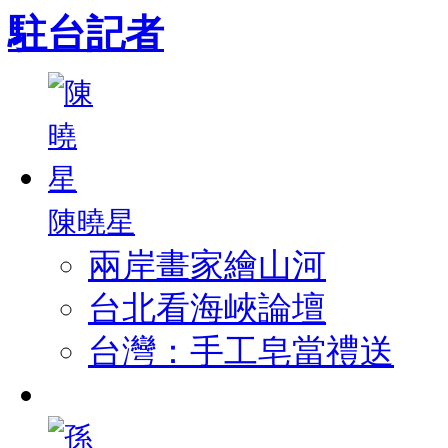
駐台記者
陳曉星
兩岸畫家繪山河
台北看海峽論壇
台灣：手工皂當禮送