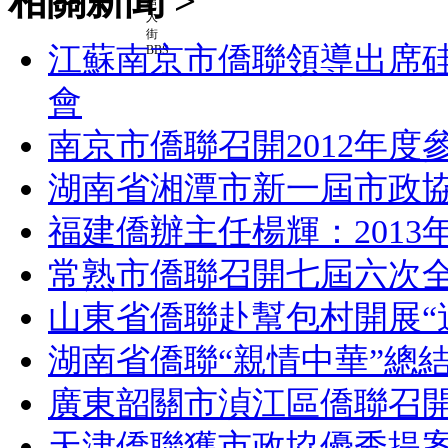
相關新聞 >
江蘇南京市僑聯領導出席
會
南京市僑聯召開2012年
湖南省湘潭市新一屆市政協
福建僑辦主任楊輝：201
常熟市僑聯召開七屆六次
山東省僑聯赴幫包村開展“
湖南省僑聯“親情中華”總
廣東韶關市湞江區僑聯召
天津僑聯獲市政協優秀提案