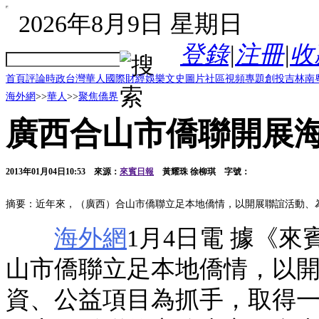
2026年8月9日 星期日
登錄
|
注冊
|
收
首頁
評論
時政
台灣
華人
國際
財經
娛樂
文史
圖片
社區
視頻
專題
創投
吉林
南
海外網
>>
華人
>>
聚焦僑界
廣西合山市僑聯開展海
2013年01月04日10:53
來源：
來賓日報
黃耀珠 徐柳琪 字號：
摘要：近年來，（廣西）合山市僑聯立足本地僑情，以開展聯誼活動、
海外網
1月4日電 據《
山市僑聯立足本地僑情，以
資、公益項目為抓手，取得