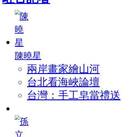
陳曉星
兩岸畫家繪山河
台北看海峽論壇
台灣：手工皂當禮送