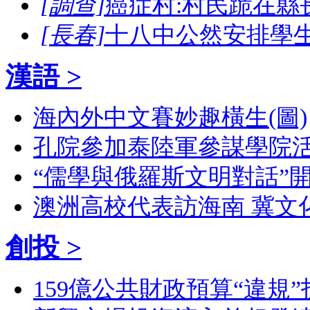
[調查]
癌症村:村民跪在縣
[長春]
十八中公然安排學
漢語 >
海內外中文賽妙趣橫生(圖)
孔院參加泰陸軍參謀學院活
“儒學與俄羅斯文明對話”開
澳洲高校代表訪海南 冀文
創投 >
159億公共財政預算“違規”