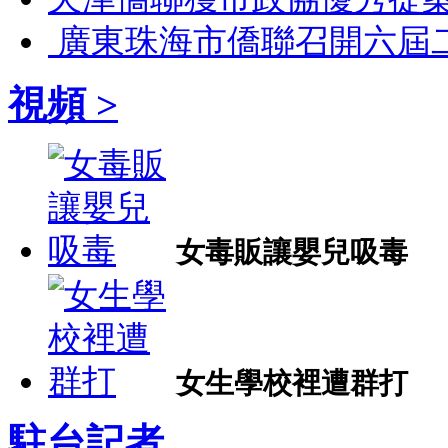
廣東珠海市僑聯召開六屆
視頻 >
女毒販讓嬰兒吸毒
女生學校裡遭群打
駐台記者