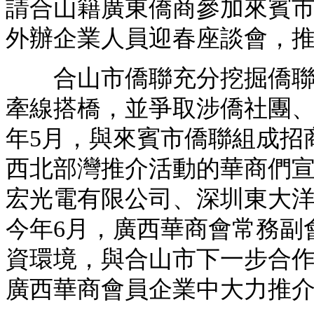
請合山籍廣東僑商參加來賓市
外辦企業人員迎春座談會，
合山市僑聯充分挖掘僑聯聯
牽線搭橋，並爭取涉僑社團
年5月，與來賓市僑聯組成招
西北部灣推介活動的華商們宣
宏光電有限公司、深圳東大
今年6月，廣西華商會常務副
資環境，與合山市下一步合
廣西華商會員企業中大力推