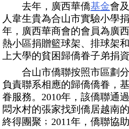
去年，廣西華僑
基金
會
人韋生貴為合山市實驗小學捐贈
年，廣西華商會的會員為廣
熱小區捐贈籃球架、排球架
上大學的貧困歸僑眷子弟捐
合山市僑聯按照市區劃分成
負責聯系相應的歸僑僑眷，
眷服務。2010年，該僑聯
悶水村的張家找到僑居越南的
終得團聚﹔2011年，僑聯