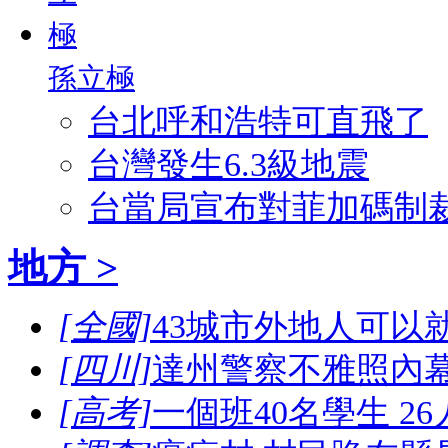
孫立極
台北呼和浩特可直飛了
台灣發生6.3級地震
台當局宣布對菲加碼制
地方 >
[全國]
43城市外地人可以
[四川]
達州警察不雅照內幕
[高考]
一個班40名學生 2