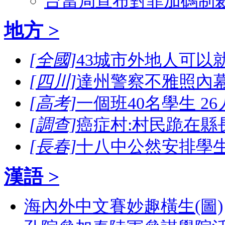
台當局宣布對菲加碼制
地方 >
[全國]
43城市外地人可以
[四川]
達州警察不雅照內幕
[高考]
一個班40名學生 2
[調查]
癌症村:村民跪在縣
[長春]
十八中公然安排學
漢語 >
海內外中文賽妙趣橫生(圖)