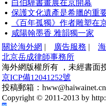
白伯驊書畫展在京開幕
保護文化遺產是希臘的重
《百年孤獨》作者雕塑在
咸陽翰墨香 雅韻獨一家
關於海外網
|
廣告服務
|
海
北京岳成律師事務所
海外網版權所有 ，未經書面
京ICP備12041252號
投稿郵箱：hww@haiwainet.cn
Copyright © 2011-2013 by http:/