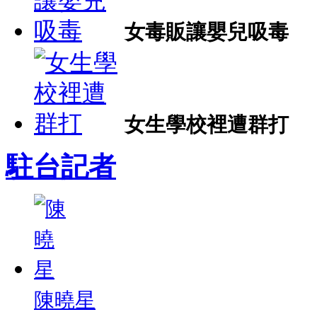
女毒販讓嬰兒吸毒
女生學校裡遭群打
駐台記者
陳曉星