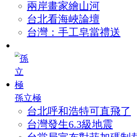
兩岸畫家繪山河
台北看海峽論壇
台灣：手工皂當禮送
孫立極
台北呼和浩特可直飛了
台灣發生6.3級地震