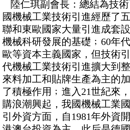
陸仁琪副會長：總結為技術
國機械工業技術引進經歷了五
聯和東歐國家大量引進成套
機械科研發展的基礎﹔60年
歐等資本主義國家，但技術引
代機械工業技術引進擴大到整個
來料加工和貼牌生產為主的
了積極作用﹔進入21世紀來
購浪潮興起，我國機械工業
引外資方面，自1981年外
港澳台投資為主，此后是德