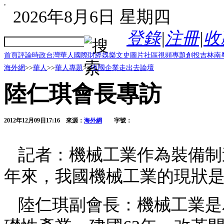
2026年8月6日 星期四
登錄
|
注冊
|
收
首頁
評論
時政
台灣
華人
國際
財經
娛樂
文史
圖片
社區
視頻
專題
創投
吉林
南
海外網
>>
華人
>>
華人專題
>>
中國企業走出去論壇
陸仁琪會長專訪
2012年12月09日17:16
來源：
海外網
字號：
記者：機械工業作為裝備制
年來，我國機械工業的現狀
陸仁琪副會長：機械工業是