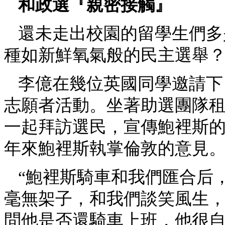
和政選『親密接觸』
還未走出校園的留學生們多
種如新鮮氧氣般的民主選舉
李億在幾位英國同學邀請下
志願者活動。坐著助選團隊
一起拜訪選民，宣傳鮑裡斯
年來鮑裡斯執掌倫敦的意見
“鮑裡斯騎車和我們匯合后
毫無架子，和我們談笑風生
問他是否還騎車上班，他很自