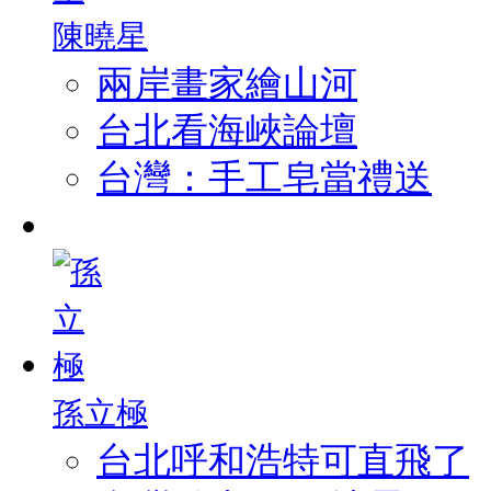
陳曉星
兩岸畫家繪山河
台北看海峽論壇
台灣：手工皂當禮送
孫立極
台北呼和浩特可直飛了