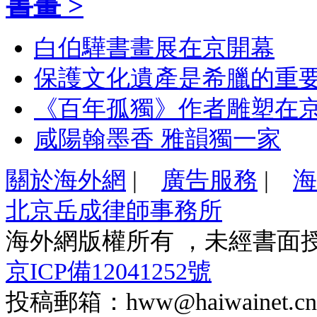
書畫 >
白伯驊書畫展在京開幕
保護文化遺產是希臘的重
《百年孤獨》作者雕塑在
咸陽翰墨香 雅韻獨一家
關於海外網
|
廣告服務
|
海
北京岳成律師事務所
海外網版權所有 ，未經書面
京ICP備12041252號
投稿郵箱：hww@haiwainet.cn