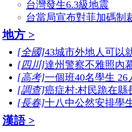
台灣發生6.3級地震
台當局宣布對菲加碼制
地方 >
[全國]
43城市外地人可以
[四川]
達州警察不雅照內幕
[高考]
一個班40名學生 2
[調查]
癌症村:村民跪在縣
[長春]
十八中公然安排學
漢語 >