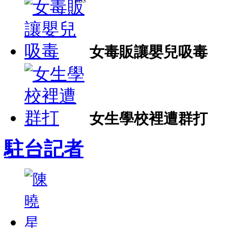
女毒販讓嬰兒吸毒
女生學校裡遭群打
駐台記者