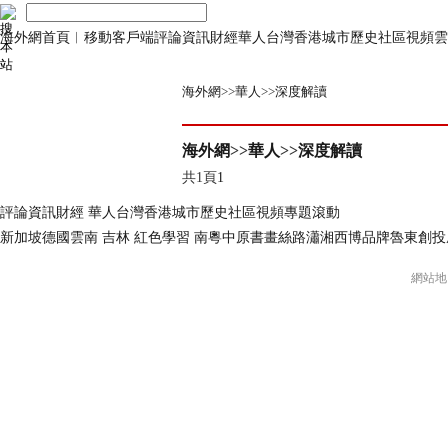
海外網首頁
︱
移動客戶端
評論
資訊
財經
華人
台灣
香港
城市
歷史
社區
視頻
雲
海外網
>>
華人
>>
深度解讀
海外網
>>
華人
>>
深度解讀
共1頁
1
評論
資訊
財經
華人
台灣
香港
城市
歷史
社區
視頻
專題
滾動
新加坡
德國
雲南
吉林
紅色
學習
南粵
中原
書畫
絲路
瀟湘
西博
品牌
魯東
創投
網站地