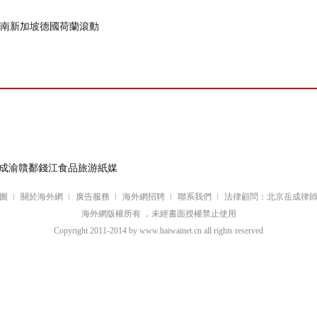
南
新加坡
德國
荷蘭
滾動
成渝
贛鄱
錢江
食品
旅游
紙媒
圖
︱
關於海外網
︱
廣告服務
︱
海外網招聘
︱
聯系我們
︱
法律顧問：北京岳成律
海外網版權所有 ，未經書面授權禁止使用
Copyright
2011-2014 by www.haiwainet.cn all rights reserved