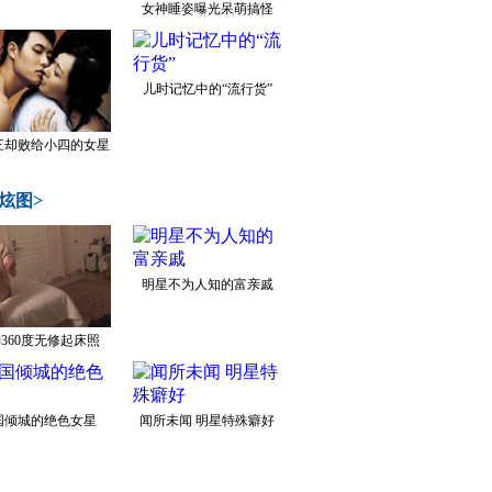
女神睡姿曝光呆萌搞怪
儿时记忆中的“流行货”
三却败给小四的女星
炫图>
明星不为人知的富亲戚
360度无修起床照
国倾城的绝色女星
闻所未闻 明星特殊癖好