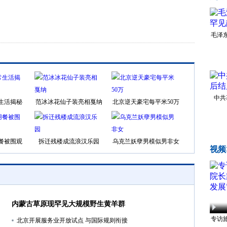
毛泽
中共
生活揭秘
范冰冰花仙子装亮相戛纳
北京逆天豪宅每平米50万
餐被围观
拆迁残楼成流浪汉乐园
乌克兰妖孽男模似男非女
视频
内蒙古草原现罕见大规模野生黄羊群
专访
北京开展服务业开放试点 与国际规则衔接