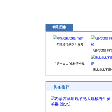
精彩图集
布隆迪枪战横尸遍野
朝鲜女性日常
"第一夫人"成长照全集
潜水员水下用
头条推荐