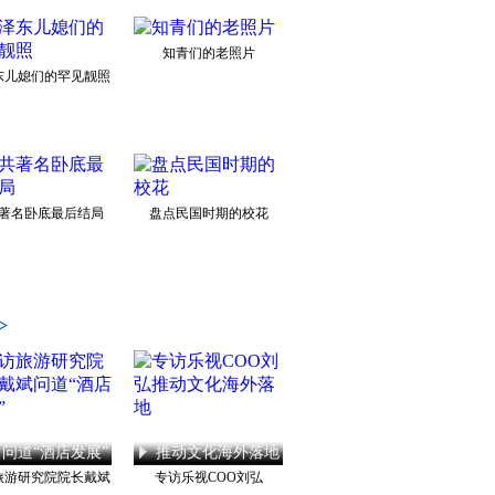
知青们的老照片
东儿媳们的罕见靓照
著名卧底最后结局
盘点民国时期的校花
>
问道“酒店发展”
推动文化海外落地
旅游研究院院长戴斌
专访乐视COO刘弘