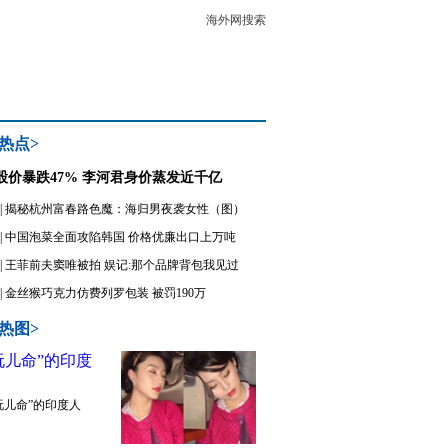
海外网搜索
热点>
股价暴跌47% 李河君身价蒸发近千亿
|
揭秘杭州富春路色魔：海归男夜袭女性（图）
|
中国泡菜全面攻陷韩国 价格优廉出口上万吨
|
王菲前夫窦唯被拍 娱记:那个品牌背包我见过
|
金丝猴巧克力仿费列罗包装 被罚190万
热图>
玩儿命”的印度人