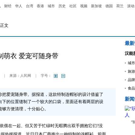
讯
财经
华人
台湾
香港
城市
历史
社区
视频
新加坡
德国
荷兰
滚动
 正文
最新
汉能
制萌衣 爱宠可随身带
城市
旅游
|
来源：人民网
|
字号：
品牌
食品
你把爱宠随身带。据报道，这款特制连帽衫的设计借鉴了
新闻
向下的位置缝制了一个较大的口袋，里面还有着两层的设
能够方便清理，十分贴心。
“
依偎在一起、但又苦于忙碌时无暇腾出双手拥抱它们?没
。据外媒报道，近日日本厂商推出一种特制的连帽衫，前面