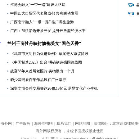
丝博会融入“一带一路”建设大格局
中国四大自贸区代表聚成都 共商联动发展
广西南宁融入“一带一路” 推广养生旅游
广西：加快沿边开放开发 提升开放型经济水平
兰州千亩牡丹映衬旗袍美女“国色天香”
《武汉市文明行为促进条例》草案进入审议阶段
《中国制造2025》出台 明确制造强国路线图
故宫66年来首展老照片 实物展出一个月
赖少其诞辰百年作品展在广州举行
深圳文博会总交易额达2648.18亿元 尽显文化产业生机
于海外网
|
广告服务
|
海外网招聘
|
联系我们
|
网站地图
|
法律顾问：北京岳成律师事
海外网版权所有 ，未经书面授权禁止使用
Copyright
2011-2014 by www.haiwainet.cn all rights reserved