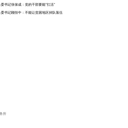
县委书记张保成：党的干部要能"扛活"
县委书记顾恒中：不能让贫困地区掉队落伍
务所