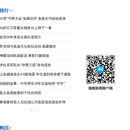
排行 >
大理“丐帮大会”如期召开 各路乞丐纷纷前来
84岁亿万富豪从颁奖台上摔下一幕
故宫66年来首次展出老照片
李克强与莫迪天坛前玩自拍 面露微笑
网曝深圳机场延误 乘客打砸现场
伊拉克军队向“伊斯兰国”发动进攻
山东威海发生4.6级地震 学生逃到宿舍楼下避险
光阴的故事：中学师生50年后返校再“开学”
盘点各国政要的个性自拍照
柬埔寨排雷人员在湄公河底发现美国造炸弹
·
·
·
钩沉>