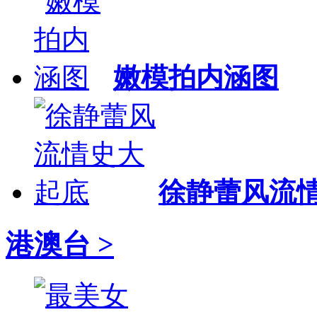
嫩模拍内涵图
徐静蕾风流
港澳台 >