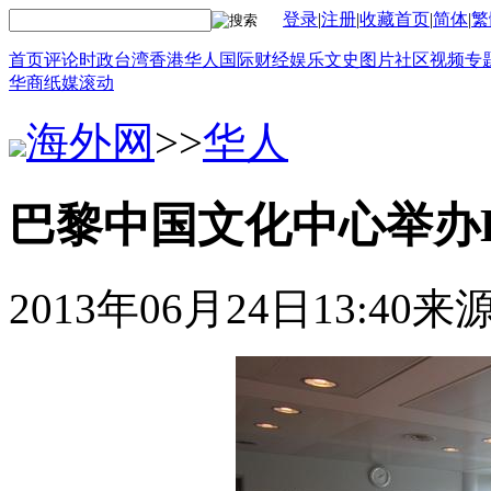
登录
|
注册
|
收藏首页
|
简体
|
繁
首页
评论
时政
台湾
香港
华人
国际
财经
娱乐
文史
图片
社区
视频
专
华商
纸媒
滚动
海外网
>>
华人
巴黎中国文化中心举办H
2013年06月24日13:40
来