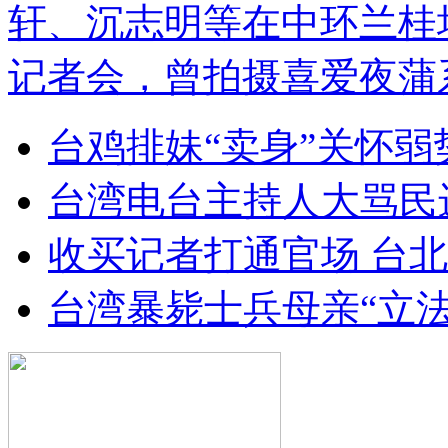
轩、沉志明等在中环兰桂
记者会，曾拍摄喜爱夜蒲
台鸡排妹“卖身”关怀弱
台湾电台主持人大骂民
收买记者打通官场 台北
台湾暴毙士兵母亲“立