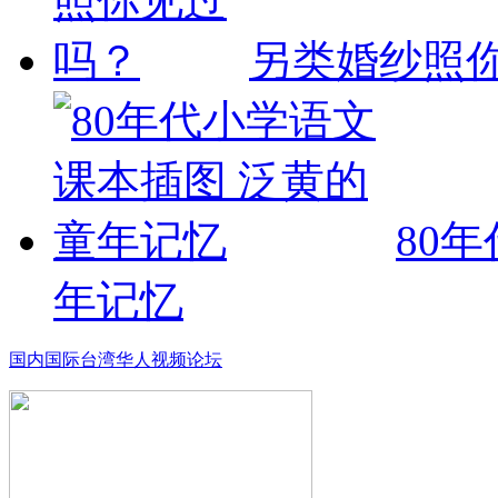
另类婚纱照
80
年记忆
国内
国际
台湾
华人
视频
论坛