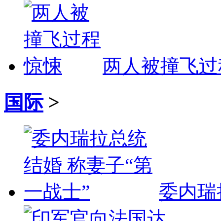
两人被撞飞过
国际
>
委内瑞