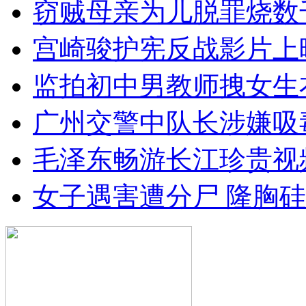
窃贼母亲为儿脱罪烧数
宫崎骏护宪反战影片上
监拍初中男教师拽女生
广州交警中队长涉嫌吸
毛泽东畅游长江珍贵视
女子遇害遭分尸 隆胸