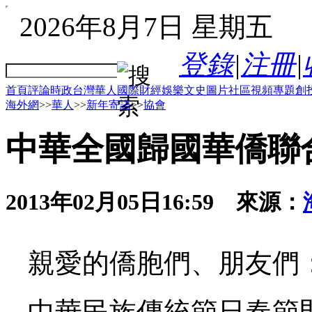
2026年8月7日 星期五
登錄
|
注冊
|
首頁
評論
時政
台灣
華人
國際
財經
娛樂
文史
圖片
社區
視頻
專題
創
海外網
>>
華人
>>
新年寄語
>>
協會
中華全國歸國華僑聯
2013年02月05日16:59
來源：
親愛的僑胞們、朋友們
中華民族傳統節日春節