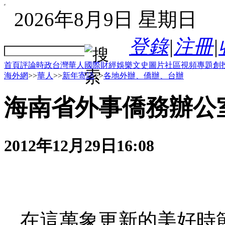
2026年8月9日 星期日
登錄
|
注冊
|
首頁
評論
時政
台灣
華人
國際
財經
娛樂
文史
圖片
社區
視頻
專題
創
海外網
>>
華人
>>
新年寄語
>>
各地外辦、僑辦、台辦
海南省外事僑務辦公
2012年12月29日16:08
在這萬象更新的美好時